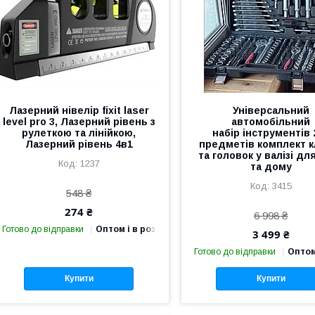
Лазерний нівелір fixit laser
Універсальний
level pro 3, Лазерний рівень з
автомобільний
рулеткою та лінійкою,
набір інструментів 
Лазерний рівень 4в1
предметів комплект к
та головок у валізі дл
1237
та дому
3415
548 ₴
274 ₴
6 998 ₴
Готово до відправки
Оптом і в роздріб
3 499 ₴
Готово до відправки
Оптом
Купити
Купити