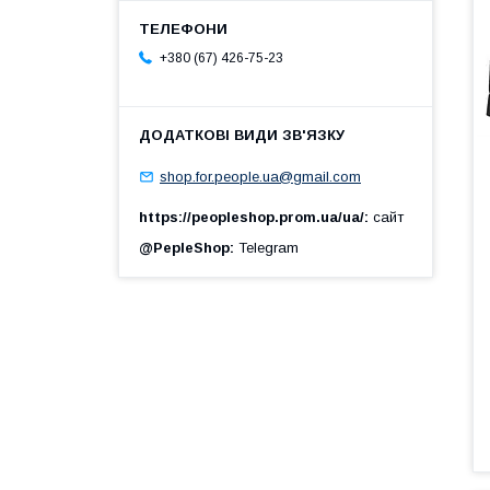
+380 (67) 426-75-23
shop.for.people.ua@gmail.com
https://peopleshop.prom.ua/ua/
сайт
@PepleShop
Telegram