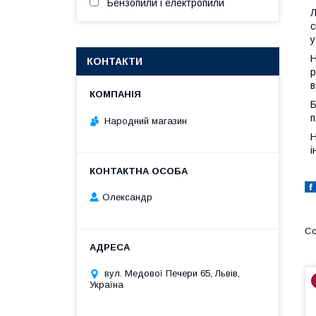
Бензопили і електропили
Л
с
у
Н
КОНТАКТИ
р
в
Б
п
Народний магазин
Н
і
Олександр
вул. Медової Печери 65, Львів,
Україна