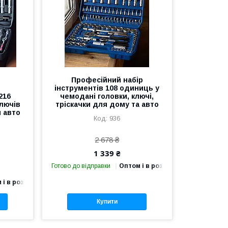
Професійний набір
інструментів 108 одиниць у
216
чемодані головки, ключі,
лючів
тріскачки для дому та авто
я авто
936
2 678 ₴
1 339 ₴
Готово до відправки
Оптом і в роздріб
 і в роздріб
Купити