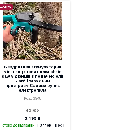
–50%
Бездротова акумуляторна
міні ланцюгова пилка chain
saw 8 дюймів з подачею олії
2 акб і зарядним
пристроєм Садова ручна
електропила
3948
4 398 ₴
2 199 ₴
Готово до відправки
Оптом і в роздріб