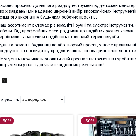
аскаво просимо до нашого розділу інструментів, де кожен майстер
воїх завдань! Ми надаємо широкий вибір високоякісних інструменті
спішного виконання будь-яких робочих проектів.
аш асортимент включає різноманітні ручні та електроінструменти, 
оботи. Від професійних електродрилів до надійних ручних ключів,
иробників, гарантуючи надійність і тривалий термін служби.
удь то ремонт, будівництво або творчий проект, у нас є правильн
оєднують в собі видатну продуктивність, інноваційні технології та 
е упустіть можливість оновити свій арсенал інструментів і зробити
нструменти у нас і досягайте відмінних результатів!
–50%
–50%