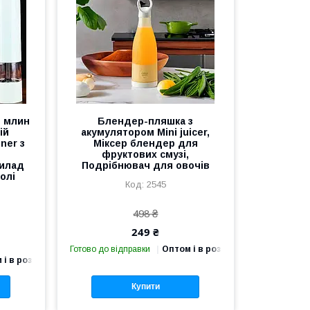
й млин
Блендер-пляшка з
ій
акумулятором Mini juicer,
ner з
Міксер блендер для
фруктових смузі,
рилад
Подрібнювач для овочів
олі
2545
498 ₴
249 ₴
Готово до відправки
Оптом і в роздріб
 і в роздріб
Купити