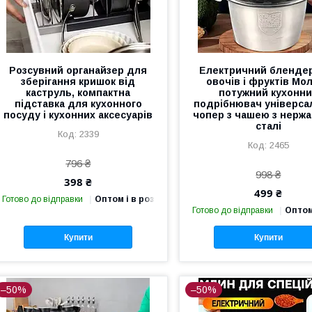
Розсувний органайзер для
Електричний бленде
зберігання кришок від
овочів і фруктів Мол
каструль, компактна
потужний кухонн
підставка для кухонного
подрібнювач універса
посуду і кухонних аксесуарів
чопер з чашею з нержа
сталі
2339
2465
796 ₴
998 ₴
398 ₴
499 ₴
Готово до відправки
Оптом і в роздріб
Готово до відправки
Оптом
Купити
Купити
–50%
–50%