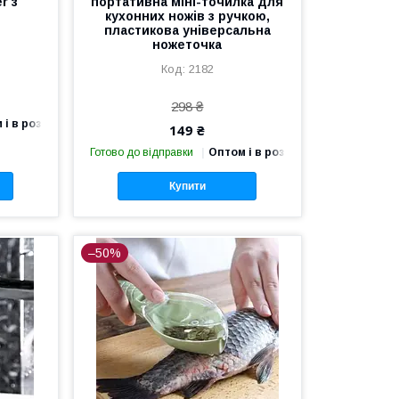
r з
портативна міні-точилка для
кухонних ножів з ручкою,
пластикова універсальна
ножеточка
2182
298 ₴
 і в роздріб
149 ₴
Готово до відправки
Оптом і в роздріб
Купити
–50%