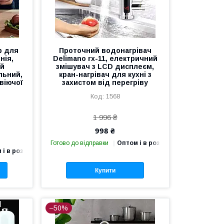
р для
Проточний водонагрівач
нія,
Dеlimano rx-11, електричний
ий
змішувач з LCD дисплеєм,
льний,
кран-нагрівач для кухні з
віючої
захистом від перегріву
1568
1 996 ₴
998 ₴
Готово до відправки
Оптом і в роздріб
 і в роздріб
Купити
–50%