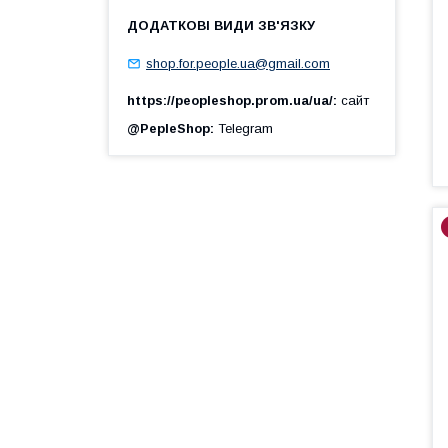
shop.for.people.ua@gmail.com
https://peopleshop.prom.ua/ua/
сайт
@PepleShop
Telegram