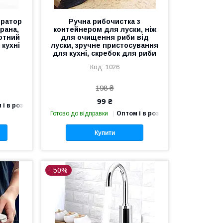
ератор
Ручна рибочистка з
крана,
контейнером для луски, ніж
отний
для очищення риби від
 кухні
луски, зручне пристосування
для кухні, скребок для риби
1026
198 ₴
99 ₴
 і в роздріб
Готово до відправки
Оптом і в роздріб
Купити
–50%