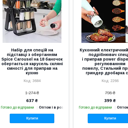
Набір для спецій на
Кухонний електрични
підставці з обертанням
подрібнювач спец
Spice Carousel на 18 баночок
і приправ power dispe
обертається карусель скляні
регулюванням
ємності для приправ на
помелу, Стильний п
кухню
гриндер дробарка с
3684
2266
1 274 ₴
798 ₴
637 ₴
399 ₴
Готово до відправки
Оптом і в роздріб
Готово до відправки
Оптом
Купити
Купити