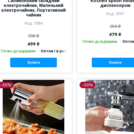
Силиконовий складний
Kitchen spoon holde
електрочайник, Маленький
диспенсером
електрочайник, Портативний
3207
чайник
1584
958 ₴
479 ₴
998 ₴
Готово до відправки
Оптом
499 ₴
Готово до відправки
Оптом і в роздріб
Купити
Купити
–50%
–50%