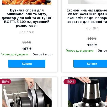
Бутилка спрей для
Економічна насадка-а
оливкової олії та оцту,
Water Saver 360° для 
дозатор для олії та оцту OIL
економія води, повор
BOTTLE 100 мл, кухонний
аератор для ванної та
розпилювач
926
1656
312 ₴
334 ₴
156 ₴
167 ₴
Готово до відправки
Оптом
Готово до відправки
Оптом і в роздріб
Купити
Купити
–50%
–50%