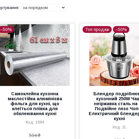
–50%
Топ продаж
–50%
Самоклейна кухонна
Блендер подрібню
маслостійка алюмінієва
кухонний 250W Ча
фольга для кухні, що
неіржавка сталь на 
клеїться плівка для
Подвійне лезо Чоп
обклеювання кухні
Електричний бленде
кухні
1684
2L
534 ₴