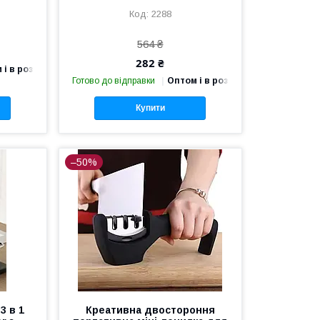
2288
564 ₴
282 ₴
 і в роздріб
Готово до відправки
Оптом і в роздріб
Купити
–50%
3 в 1
Креативна двостороння