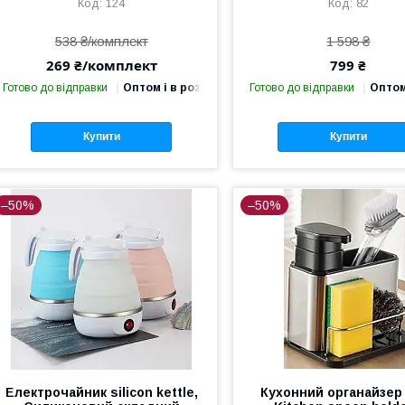
124
82
538 ₴/комплект
1 598 ₴
269 ₴/комплект
799 ₴
Готово до відправки
Оптом і в роздріб
Готово до відправки
Оптом
Купити
Купити
–50%
–50%
Електрочайник silicon kettle,
Кухонний органайзер 