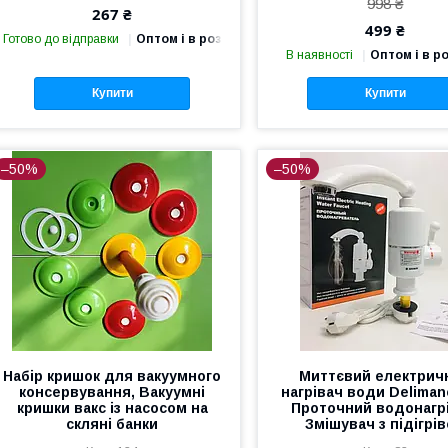
998 ₴
267 ₴
499 ₴
Готово до відправки
Оптом і в роздріб
В наявності
Оптом і в р
Купити
Купити
–50%
–50%
Набір кришок для вакуумного
Миттєвий електрич
консервування, Вакуумні
нагрівач води Deliman
кришки вакс із насосом на
Проточний водонагрі
скляні банки
Змішувач з підігрі