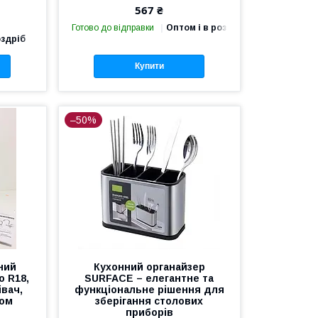
567 ₴
Готово до відправки
Оптом і в роздріб
оздріб
Купити
–50%
ний
Кухонний органайзер
o R18,
SURFACE – елегантне та
вач,
функціональне рішення для
вом
зберігання столових
приборів