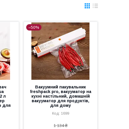
–50%
вач
Вакуумний пакувальник
ша
freshpack pro, вакууматор на
2 л
кухні настільний, домашній
ер
вакууматор для продуктів,
р для
для дому
1699
1 134 ₴