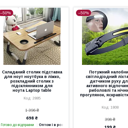
–50%
–50%
Складаний столик підставка
Потужний налобн
для ноут ноутбука в ліжко,
світлодіодний ліхта
розкладний столик з
датчиком руху д
підсклянником для
активного відпочин
ноута Laptop table
риболовлі та нічн
прогулянок, яскравіст
2885
л
1808
1 396 ₴
698 ₴
398 ₴
Готово до відправки
Оптом і в роздріб
199 ₴