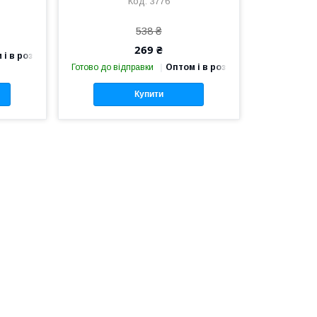
3776
538 ₴
269 ₴
 і в роздріб
Готово до відправки
Оптом і в роздріб
Купити