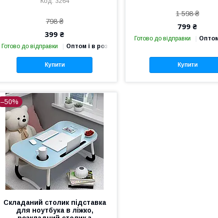
3264
1 598 ₴
798 ₴
799 ₴
399 ₴
Готово до відправки
Оптом
Готово до відправки
Оптом і в роздріб
Купити
Купити
–50%
Складаний столик підставка
для ноутбука в ліжко,
розкладний столик з