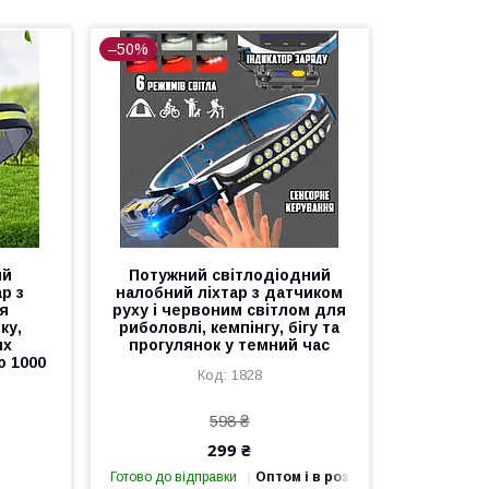
–50%
ий
Потужний світлодіодний
р з
налобний ліхтар з датчиком
ля
руху і червоним світлом для
ку,
риболовлі, кемпінгу, бігу та
их
прогулянок у темний час
ю 1000
1828
598 ₴
299 ₴
Готово до відправки
Оптом і в роздріб