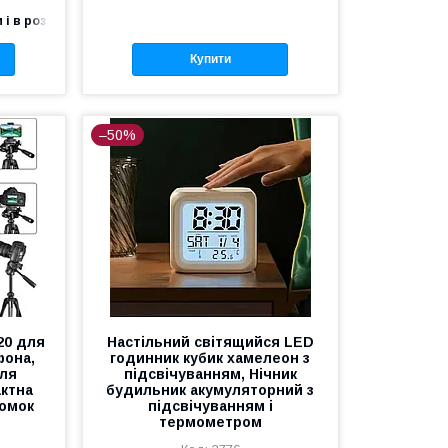
 і в роздріб
Купити
–50%
20 для
Настільний світящийся LED
фона,
годинник кубик хамелеон з
для
підсвічуванням, Нічник
актна
будильник акумуляторний з
йомок
підсвічуванням і
термометром