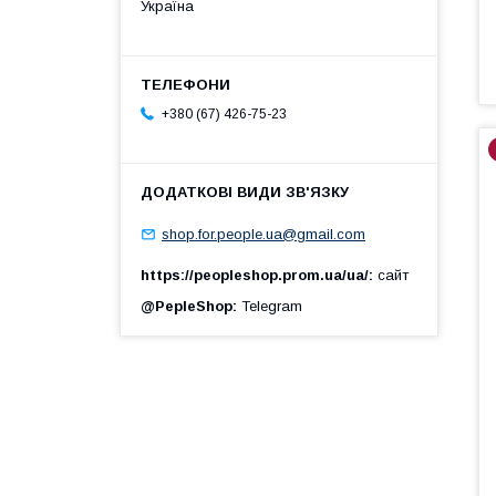
Україна
+380 (67) 426-75-23
shop.for.people.ua@gmail.com
https://peopleshop.prom.ua/ua/
сайт
@PepleShop
Telegram