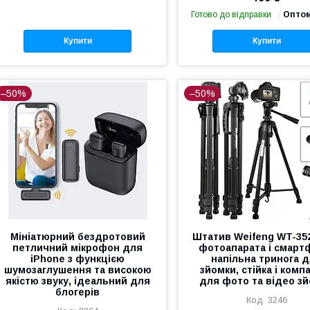
Готово до відправки
Оптом
Купити
Купити
–50%
–50%
Мініатюрний бездротовий
Штатив Weifeng WT-35
петличний мікрофон для
фотоапарата і смарт
iPhone з функцією
напільна тринога 
шумозаглушення та високою
зйомки, стійка і комп
якістю звуку, ідеальний для
для фото та відео з
блогерів
3246