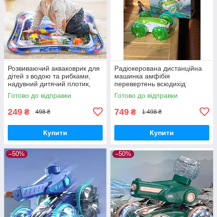
Розвиваючий акваковрик для
Радіокерована дистанційна
дітей з водою та рибками,
машинка амфібія
надувний дитячий плотик,
перевертень всюдихід
водний мат для дітей Air Pro
Amphibious stunt car на пульті
Готово до відправки
Готово до відправки
керування повний привід для
вулиці
249
749
₴
₴
498 ₴
1 498 ₴
Купити
Купити
–50%
–50%