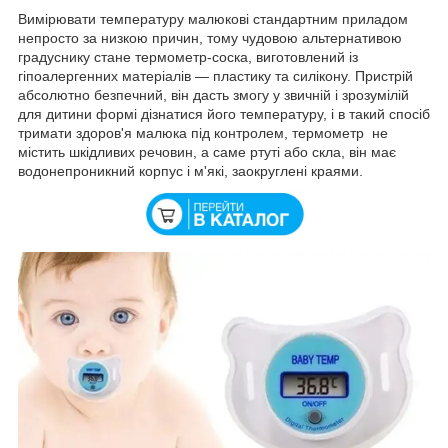
Вимірювати температуру малюкові стандартним приладом
непросто за низкою причин, тому чудовою альтернативою
градуснику стане термометр-соска, виготовлений із
гіпоалергенних матеріалів — пластику та силікону. Пристрій
абсолютно безпечний, він дасть змогу у звичній і зрозумілій
для дитини формі дізнатися його температуру, і в такий спосіб
тримати здоров'я малюка під контролем, термометр не
містить шкідливих речовин, а саме ртуті або скла, він має
водонепроникний корпус і м'які, заокруглені краями.