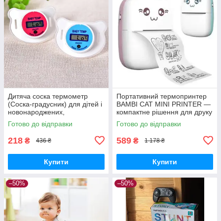
Дитяча соска термометр
Портативний термопринтер
(Соска-градусник) для дітей і
BAMBI CAT MINI PRINTER —
новонароджених,
компактне рішення для друку
Термометри-соски
на ходу для дітей і дорослих
Готово до відправки
Готово до відправки
218
589
₴
₴
436 ₴
1 178 ₴
Купити
Купити
–50%
–50%