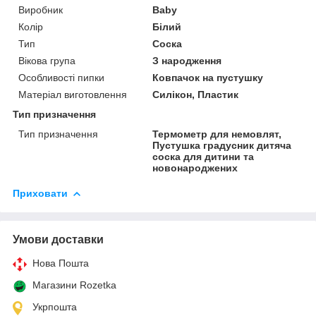
Виробник
Baby
Колір
Білий
Тип
Соска
Вікова група
З народження
Особливості пипки
Ковпачок на пустушку
Матеріал виготовлення
Силікон, Пластик
Тип призначення
Тип призначення
Термометр для немовлят,
Пустушка градусник дитяча
соска для дитини та
новонароджених
Приховати
Умови доставки
Нова Пошта
Магазини Rozetka
Укрпошта