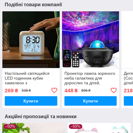
Подібні товари компанії
Настільний світящийся
Проектор лампа зоряного
Дитя
LED годинник кубик
неба галактика для
(Сос
хамелеон з
дорослих та дітей,
діте
підсвічуванням, Нічник
Дитячий музичний нічник
Терм
269
448
218
₴
₴
538 ₴
896 ₴
будильник акумуляторний
для спальні з блютуз
з підсвічуванням і
колонкою на пульті
Купити
Купити
термометром
Акційні пропозиції та новинки
–50%
–50%