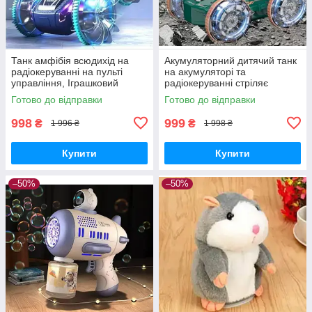
Танк амфібія всюдихід на
Акумуляторний дитячий танк
радіокеруванні на пульті
на акумуляторі та
управління, Іграшковий
радіокеруванні стріляє
всюдихід їде по воді в усі
водяними кульками водою
Готово до відправки
Готово до відправки
сторони, Дитячі танки на
всюдихід на управлінні
акуму
998
999
₴
₴
1 996 ₴
1 998 ₴
Купити
Купити
–50%
–50%