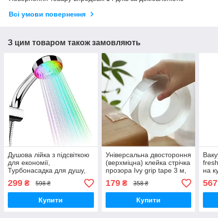
Всі умови повернення
З цим товаром також замовляють
Душова лійка з підсвіткою
Універсальна двостороння
Ваку
для економії,
(верхміцна) клейка стрічка
fres
Турбонасадка для душу,
прозора Ivy grip tape 3 м,
на к
Світлодіодний душ led
Багаторазова кріпильна
дома
299
179
567
₴
₴
598 ₴
358 ₴
shower
прод
Купити
Купити