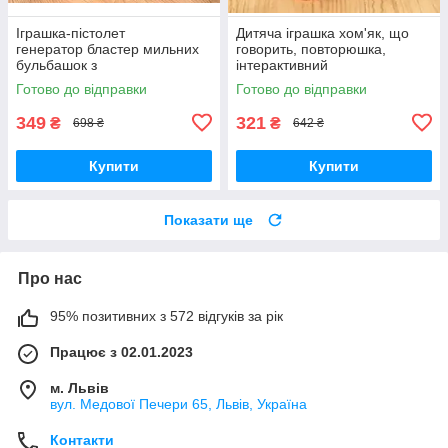
Іграшка-пістолет
Дитяча іграшка хом'як, що
генератор бластер мильних
говорить, повторюшка,
бульбашок з
інтерактивний
підсвічуванням, Автоматични
хом'як говорун, Інтерактивна
Готово до відправки
Готово до відправки
й пістолет кулемет мильні
говорюча м'яка іграшка зі
бульбашки на батарейка
звуком
349
321
₴
₴
698 ₴
642 ₴
Купити
Купити
Показати ще
Про нас
95% позитивних з 572 відгуків за рік
Працює з 02.01.2023
м. Львів
вул. Медової Печери 65, Львів, Україна
Контакти