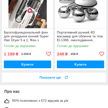
Багатофункціональний фен
Портативний ручний 4D
для укладання іонний Super
масажер для обличчя та тіла
Hair Dryer 5 в 1, Фен з
El-1386: омолодження,
регулюванням температури
підтяжка шкіри, зняття втоми
Готово до відправки
Готово до відправки
1 199
248
₴
₴
2 398 ₴
496 ₴
Купити
Купити
Показати ще
Про нас
95% позитивних з 572 відгуків за рік