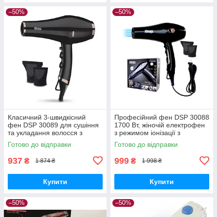
–50%
–50%
Класичний 3-швидкісний
Професійний фен DSP 30088
фен DSP 30089 для сушіння
1700 Вт, жіночій електрофен
та укладання волосся з
з режимом іонізації з
насадками холодним і
насадкою-концентратором
Готово до відправки
Готово до відправки
гарячим повітрям
для укладання волосся
937
999
₴
₴
1 874 ₴
1 998 ₴
Купити
Купити
–50%
–50%