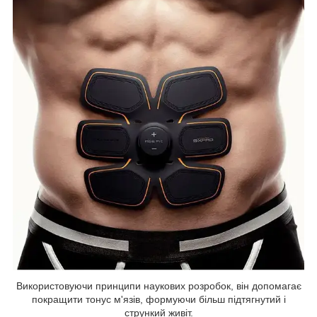
Використовуючи принципи наукових розробок, він допомагає
покращити тонус м'язів, формуючи більш підтягнутий і
стрункий живіт.