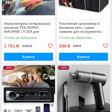
Акумуляторна полірувальна
Посилений органайзер в
машинка POLISHING
багажник авто, сумка-
MACHINE LY-329 для
саквояж для інструментів і
автомобіля та інших
речей, чорний кейс для
Готово до відправки
Готово до відправки
поверхонь на 2 акумулятори
автомобіля.
1 761
299
₴
₴
3 522 ₴
598 ₴
Купити
Купити
–50%
–50%