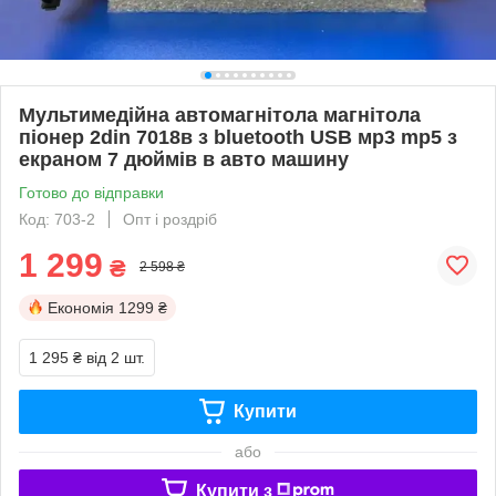
Мультимедійна автомагнітола магнітола
піонер 2din 7018в з bluetooth USB мр3 mp5 з
екраном 7 дюймів в авто машину
Готово до відправки
Код: 703-2
Опт і роздріб
1 299
₴
2 598 ₴
Економія
1299 ₴
1 295 ₴
від 2 шт.
Купити
або
Купити з