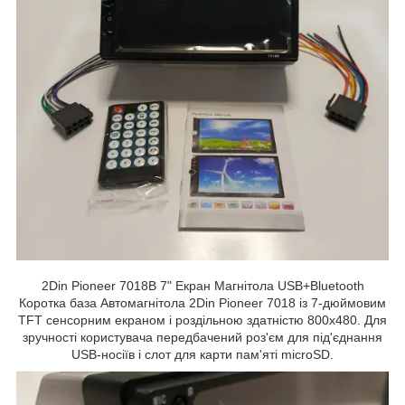
2Din Pioneer 7018B 7" Екран Магнітола USB+Bluetooth
Коротка база Автомагнітола 2Din Pioneer 7018 із 7-дюймовим
TFT сенсорним екраном і роздільною здатністю 800х480. Для
зручності користувача передбачений роз'єм для під'єднання
USB-носіїв і слот для карти пам'яті microSD.