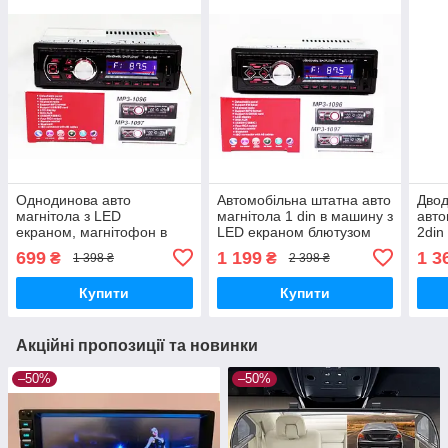
Однодинова авто
Автомобільна штатна авто
Дво
магнітола з LED
магнітола 1 din в машину з
авто
екраном, магнітофон в
LED екраном блютузом
2din
машину з
Bluetooth MP3 FM SD AUX
Blue
699
1 199
1 3
₴
₴
1 398 ₴
2 398 ₴
блютуз Bluetooth, MP3,
USB роз'ємом магнітофон
магн
FM, SD, AUX, USB, штатна
з пультом
дюйм
Купити
Купити
автомагнітола 1 din
Акційні пропозиції та новинки
–50%
–50%