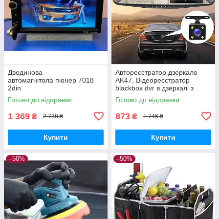
Дводинова
Автореєстратор дзеркало
автомагнітола піонер 7018
AK47, Відеореєстратор
2din
blackbox dvr в дзеркалі з
Bluetooth, мр3, USB, Мультим
камерою заднього виду для
Готово до відправки
Готово до відправки
едійна процесорна
паркування, Дзеркало
магнітола з екраном 7
реєстратор
1 369
873
₴
₴
2 738 ₴
1 746 ₴
дюймів і блютузом
Купити
Купити
–50%
–50%