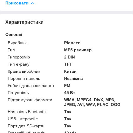
Приховати
Характеристики
Основні
Виробник
Pioneer
Тип
MP5 ресивер
Типорозмір
2 DIN
Тип екрану
TFT
Країна виробник
Китай
Передня панель
Незнімна
Робочі діапазони частот
FM
Потужність
45 Вт
Підтримувані формати
WMA, MPEG4, DivX, MP3,
JPEG, AVI, WAV, FLAC, OGG
Наявність Bluetooth
Так
USB-інтерфейс
Так
Порт для SD-карти
Так
Гарантійний термін
12 міс