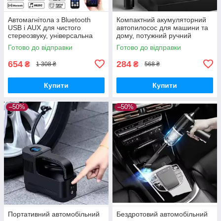
Автомагнітола з Bluetooth
Компактний акумуляторний
USB і AUX для чистого
автопилосос для машини та
стереозвуку, універсальна
дому, потужний ручний
1DIN магнітола з FM і MP3-
пилосос з насадками та
Готово до відправки
Готово до відправки
плеєром
фільтром для прибирання
654
284
₴
₴
1 308 ₴
568 ₴
Купити
Купити
–50%
–50%
Портативний автомобільний
Бездротовий автомобільний