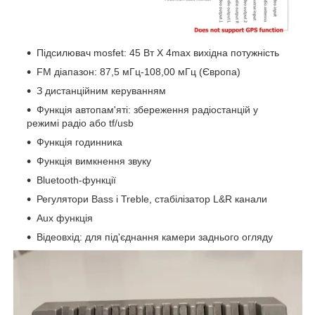
Підсилювач mosfet: 45 Вт X 4max вихідна потужність
FM діапазон: 87,5 мГц-108,00 мГц (Європа)
З дистанційним керуванням
Функція автопам'яті: збереження радіостанцій у
режимі радіо або tf/usb
Функція годинника
Функція вимкнення звуку
Bluetooth-функції
Регулятори Bass і Treble, стабілізатор L&R канали
Aux функція
Відеовхід: для під'єднання камери заднього огляду