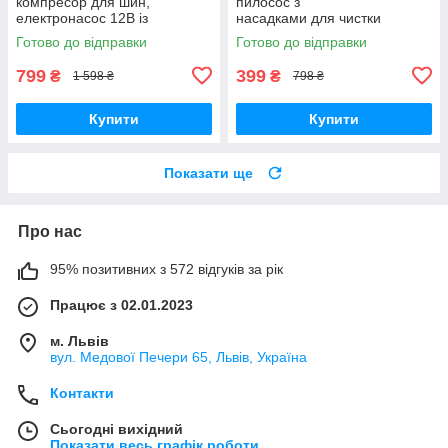
компресор для шин,
пилосос з
електронасос 12В із
насадками для чистки
манометром, насос для
машини 120 w,
Готово до відправки
Готово до відправки
підкачування коліс,
Компактний Міні ручний
автонасос для авто
сухий вакуумний
799
399
₴
₴
1 598 ₴
798 ₴
автопилосос для авто
Купити
Купити
Показати ще
Про нас
95% позитивних з 572 відгуків за рік
Працює з 02.01.2023
м. Львів
вул. Медової Печери 65, Львів, Україна
Контакти
Сьогодні вихідний
Показати весь графік роботи