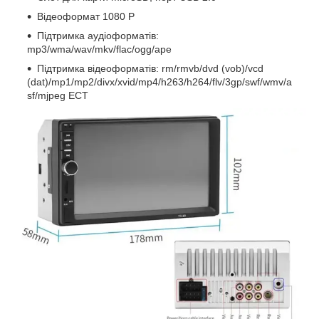
Відеоформат 1080 P
Підтримка аудіоформатів:
mp3/wma/wav/mkv/flac/ogg/ape
Підтримка відеоформатів: rm/rmvb/dvd (vob)/vcd
(dat)/mp1/mp2/divx/xvid/mp4/h263/h264/flv/3gp/swf/wmv/a
sf/mjpeg ЕСТ