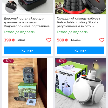
Дорожній органайзер для
Складаний стілець-табурет
документів із замком,
Retractable Folding Stool з
Водонепроникна портативна
регулюванням висоти -
сумка-органайзер для
компактний помічник для
Готово до відправки
Готово до відправки
зберігання.
риболовлі і кемпінгу
399
589
₴
₴
798 ₴
1 178 ₴
Купити
Купити
–50%
–50%