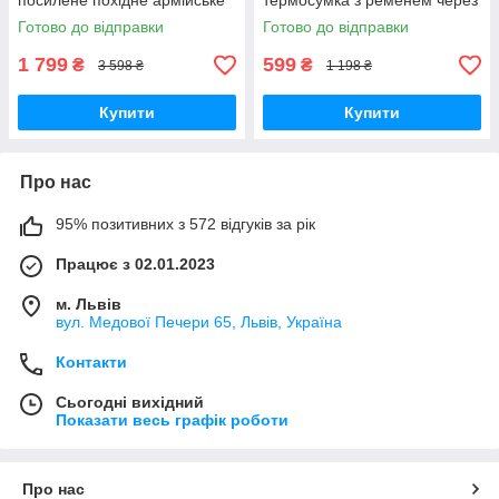
посилене похідне армійське
термосумка з ременем через
ліжко НАТО для
плече, Термобокс з
Готово до відправки
Готово до відправки
кемпінгу, рибалки та
відділеннями для пікніка,
відпочинку на природі
кемпінгу риболовлі
1 799
599
₴
₴
3 598 ₴
1 198 ₴
Купити
Купити
Про нас
95% позитивних з 572 відгуків за рік
Працює з 02.01.2023
м. Львів
вул. Медової Печери 65, Львів, Україна
Контакти
Сьогодні вихідний
Показати весь графік роботи
Про нас