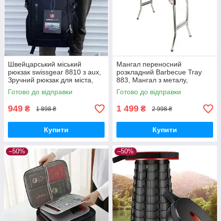
Швейцарський міський
Мангал переносний
рюкзак swissgear 8810 з aux,
розкладний Barbecue Tray
Зручний рюкзак для міста,
883, Мангал з металу,
Надійний чоловічий рюкзак
Мангал-гриль портативний з
Готово до відправки
Готово до відправки
решіткою-гриль
949
1 499
₴
₴
1 898 ₴
2 998 ₴
Купити
Купити
–50%
–50%