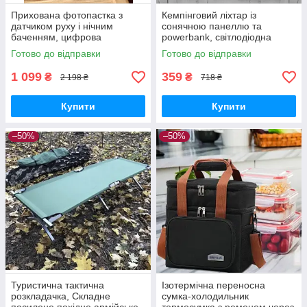
Прихована фотопастка з
Кемпінговий ліхтар із
датчиком руху і нічним
сонячною панеллю та
баченням, цифрова
powerbank, світлодіодна
мисливська камера для
лампа для кемпінгу, ліхтар з
Готово до відправки
Готово до відправки
охорони та спостереження
гачком
1 099
359
₴
₴
2 198 ₴
718 ₴
Купити
Купити
–50%
–50%
Туристична тактична
Ізотермічна переносна
розкладачка, Складне
сумка-холодильник