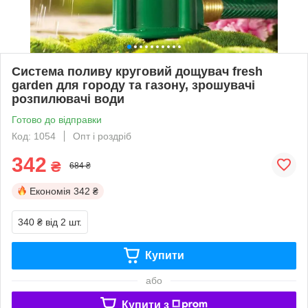
Система поливу круговий дощувач fresh
garden для городу та газону, зрошувачі
розпилювачі води
Готово до відправки
Код: 1054
Опт і роздріб
342
₴
684 ₴
Економія
342 ₴
340 ₴
від 2 шт.
Купити
або
Купити з