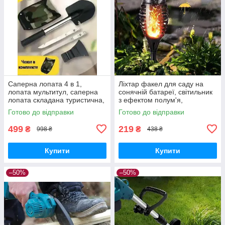
Саперна лопата 4 в 1,
Ліхтар факел для саду на
лопата мультитул, саперна
сонячній батареї, світильник
лопата складана туристична,
з ефектом полум'я,
багатофункціональна лопата
водонепроникний вуличний
Готово до відправки
Готово до відправки
ліхтар
499
219
₴
₴
998 ₴
438 ₴
Купити
Купити
–50%
–50%