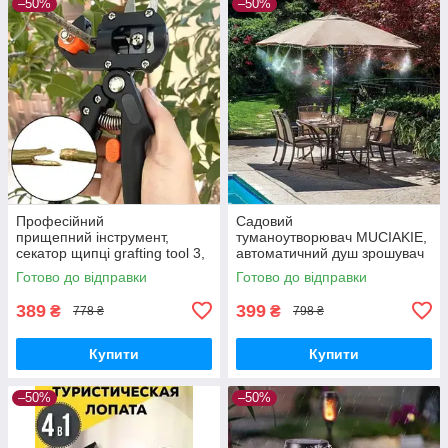
–50%
–50%
Професійний
Садовий
прищепний інструмент,
туманоутворювач MUCIAKIE,
секатор щипці grafting tool 3,
автоматичний душ зрошувач
прилад для щеплення та
розпилювач для
Готово до відправки
Готово до відправки
обрізки гілок дерев, рослин,
тераси, кафе, дачі, газону, те
чагарників
плиць
389
399
₴
₴
778 ₴
798 ₴
Купити
Купити
–50%
–50%