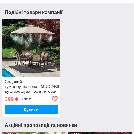
Подібні товари компанії
Садовий
туманоутворювач MUCIAKIE, автоматичний
душ зрошувач розпилювач
для
399
₴
798 ₴
тераси, кафе, дачі, газону, теплиць
Купити
Акційні пропозиції та новинки