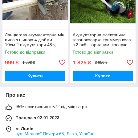
Ланцюгова акумуляторна міні
Акумуляторна електрична
пила з шиною 4 дюйми
газонокосарка триммер коса
10см 2 акумулятори 48 v,
з 2 акб і зарядним, косарка
професійна електропила
для трави, газону, кущів, саду
Готово до відправки
Готово до відправки
для дачі, саду та обрізки
та дачі на колесах
дерев
999
1 825
₴
₴
1 998 ₴
3 650 ₴
Купити
Купити
Про нас
95% позитивних з 572 відгуків за рік
Працює з 02.01.2023
м. Львів
вул. Медової Печери 65, Львів, Україна