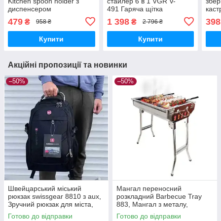
Kitchen spoon holder з
стайлер 6 в 1 VGR V-
збер
диспенсером
491 Гаряча щітка
каст
гребінець-браш
підс
479
1 398
398
₴
₴
958 ₴
2 796 ₴
для сушіння укладання
посу
типів волосся з різними
аксе
Купити
Купити
насадками
Акційні пропозиції та новинки
–50%
–50%
Швейцарський міський
Мангал переносний
рюкзак swissgear 8810 з aux,
розкладний Barbecue Tray
Зручний рюкзак для міста,
883, Мангал з металу,
Надійний чоловічий рюкзак
Мангал-гриль портативний з
Готово до відправки
Готово до відправки
решіткою-гриль