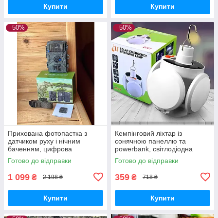
Купити
Купити
–50%
–50%
Прихована фотопастка з
Кемпінговий ліхтар із
датчиком руху і нічним
сонячною панеллю та
баченням, цифрова
powerbank, світлодіодна
мисливська камера для
лампа для кемпінгу, ліхтар з
Готово до відправки
Готово до відправки
охорони та спостереження
гачком
1 099
359
₴
₴
2 198 ₴
718 ₴
Купити
Купити