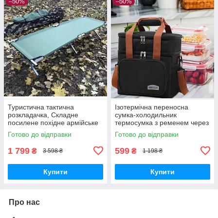
–50%
–50%
Туристична тактична
Ізотермічна переносна
розкладачка, Складне
сумка-холодильник
посилене похідне армійське
термосумка з ременем через
ліжко НАТО для
плече, Термобокс з
Готово до відправки
Готово до відправки
кемпінгу, рибалки та
відділеннями для пікніка,
відпочинку на природі
кемпінгу риболовлі
1 799
599
₴
₴
3 598 ₴
1 198 ₴
Купити
Купити
Про нас