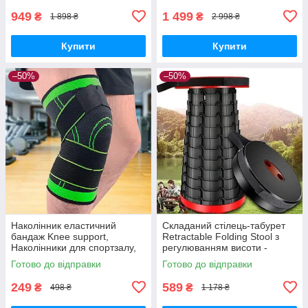
949
1 499
₴
₴
1 898 ₴
2 998 ₴
Купити
Купити
–50%
–50%
Наколінник еластичний
Складаний стілець-табурет
бандаж Knee support,
Retractable Folding Stool з
Наколінники для спортзалу,
регулюванням висоти -
Колінний супорт, Фіксатор
компактний помічник для
Готово до відправки
Готово до відправки
коліна.
риболовлі і кемпінгу
249
589
₴
₴
498 ₴
1 178 ₴