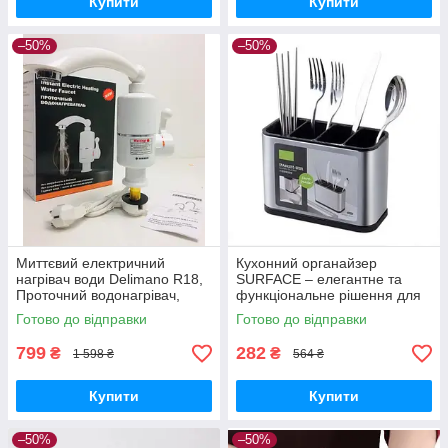
Купити
Купити
–50%
–50%
Миттєвий електричний
Кухонний органайзер
нагрівач води Delimano R18,
SURFACE – елегантне та
Проточний водонагрівач,
функціональне рішення для
Змішувач з підігрівом
зберігання столових приборів
Готово до відправки
Готово до відправки
799
282
₴
₴
1 598 ₴
564 ₴
Купити
Купити
–50%
–50%