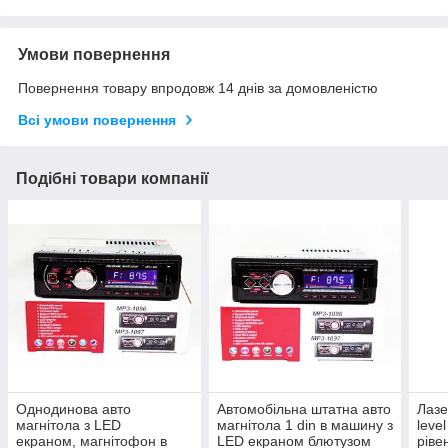
Умови повернення
Повернення товару впродовж 14 днів за домовленістю
Всі умови повернення
Подібні товари компанії
Однодинова авто
Автомобільна штатна авто
Лазер
магнітола з LED
магнітола 1 din в машину з
leve
екраном, магнітофон в
LED екраном блютузом
ріве