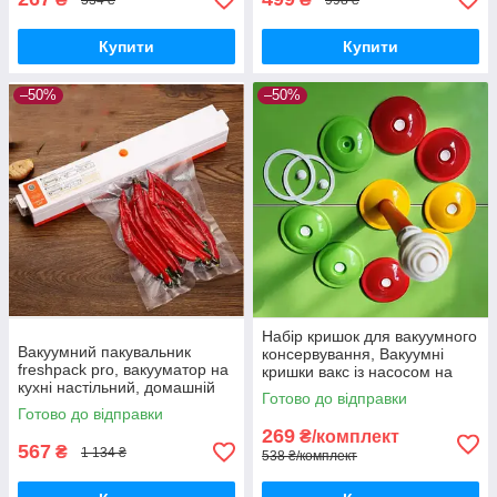
Купити
Купити
–50%
–50%
Набір кришок для вакуумного
Вакуумний пакувальник
консервування, Вакуумні
freshpack pro, вакууматор на
кришки вакс із насосом на
кухні настільний, домашній
скляні банки
Готово до відправки
вакууматор для продуктів,
Готово до відправки
для дому
269
₴/комплект
567
₴
1 134 ₴
538 ₴/комплект