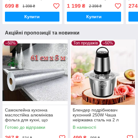
машину з
Bluetooth MP3 FM SD AUX
ліні
699
1 199
274
₴
₴
1 398 ₴
2 398 ₴
блютуз Bluetooth, MP3,
USB роз'ємом магнітофон
4в1
FM, SD, AUX, USB, штатна
з пультом
Купити
Купити
автомагнітола 1 din
Акційні пропозиції та новинки
–50%
Топ продажів
–50%
Самоклейна кухонна
Блендер подрібнювач
маслостійка алюмінієва
кухонний 250W Чаша
фольга для кухні, що
неіржавка сталь на 2 л
клеїться плівка для
Подвійне лезо Чопер
Готово до відправки
В наявності
обклеювання кухні
Електричний блендер для
кухні
267
499
₴
₴
534 ₴
998 ₴