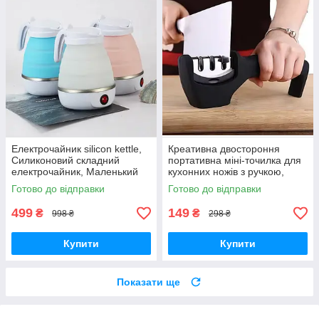
Електрочайник silicon kettle,
Креативна двостороння
Силиконовий складний
портативна міні-точилка для
електрочайник, Маленький
кухонних ножів з ручкою,
електрочайник, Портативний
пластикова універсальна
Готово до відправки
Готово до відправки
чайник
ножеточка
499
149
₴
₴
998 ₴
298 ₴
Купити
Купити
Показати ще