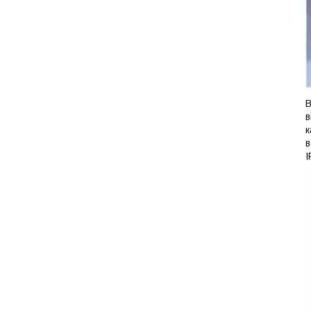
В
в
к
в
I