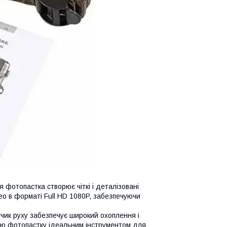
отопастка створює чіткі і деталізовані
ео в форматі Full HD 1080P, забезпечуючи
ик руху забезпечує широкий охоплення і
 цю фотопастку ідеальним інструментом для