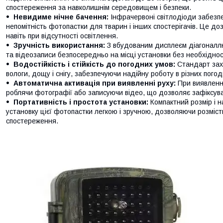
спостереження за навколишнім середовищем і безпеки.
Невидиме нічне бачення:
Інфрачервоні світлодіоди забезп
непомітність фотопастки для тварин і інших спостерігачів. Це до
навіть при відсутності освітлення.
Зручність використання:
З вбудованим дисплеєм діагоналл
та відеозаписи безпосередньо на місці установки без необхідност
Водостійкість і стійкість до погодних умов:
Стандарт захи
вологи, дощу і снігу, забезпечуючи надійну роботу в різних пог
Автоматична активація при виявленні руху:
При виявленні
роблячи фотографії або записуючи відео, що дозволяє зафіксуват
Портативність і простота установки:
Компактний розмір і 
установку цієї фотопастки легкою і зручною, дозволяючи розмістит
спостереження.