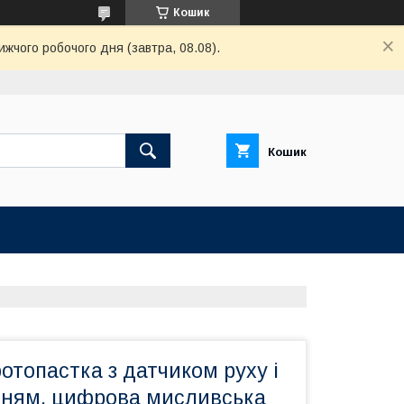
Кошик
ижчого робочого дня (завтра, 08.08).
Кошик
топастка з датчиком руху і
нням, цифрова мисливська