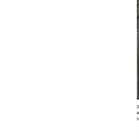
З
а
з