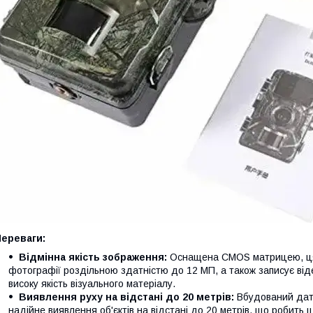
Переваги:
Відмінна якість зображення:
Оснащена CMOS матрицею, ця ф
фотографії роздільною здатністю до 12 МП, а також записує від
високу якість візуального матеріалу.
Виявлення руху на відстані до 20 метрів:
Вбудований датч
надійне виявлення об'єктів на відстані до 20 метрів, що робить