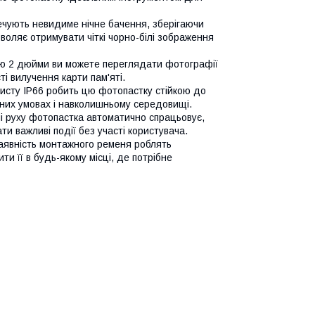
ечують невидиме нічне бачення, зберігаючи
зволяє отримувати чіткі чорно-білі зображення
ю 2 дюйми ви можете переглядати фотографії
і вилучення карти пам'яті.
сту IP66 робить цю фотопастку стійкою до
одних умовах і навколишньому середовищі.
 руху фотопастка автоматично спрацьовує,
и важливі події без участі користувача.
наявність монтажного ременя роблять
и її в будь-якому місці, де потрібне