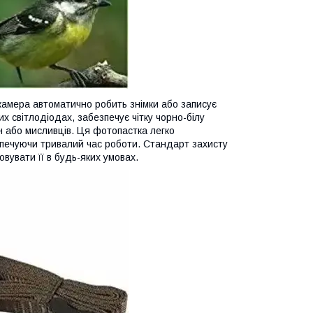
 камера автоматично робить знімки або записує
х світлодіодах, забезпечує чітку чорно-білу
ин або мисливців. Ця фотопастка легко
зпечуючи тривалий час роботи. Стандарт захисту
овувати її в будь-яких умовах.