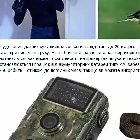
будований датчик руху виявляє об'єкти на відстані до 20 метрів, і
ідео при виявленні руху. Нічне бачення, засноване на інфрачервони
артинку в умовах низької освітленості, не привертаючи уваги твар
становлюється і працює від акумуляторних батарей типу AA, забе
P66 робить її стійкою до погодних умов, так що ви можете використ