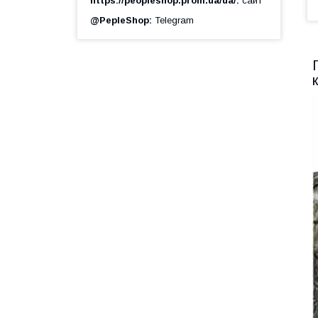
https://peopleshop.prom.ua/ua/
сайт
@PepleShop
Telegram