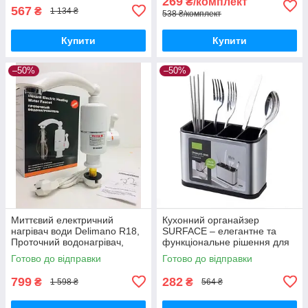
269
₴/комплект
567
₴
1 134 ₴
538 ₴/комплект
Купити
Купити
–50%
–50%
Миттєвий електричний
Кухонний органайзер
нагрівач води Delimano R18,
SURFACE – елегантне та
Проточний водонагрівач,
функціональне рішення для
Змішувач з підігрівом
зберігання столових приборів
Готово до відправки
Готово до відправки
799
282
₴
₴
1 598 ₴
564 ₴