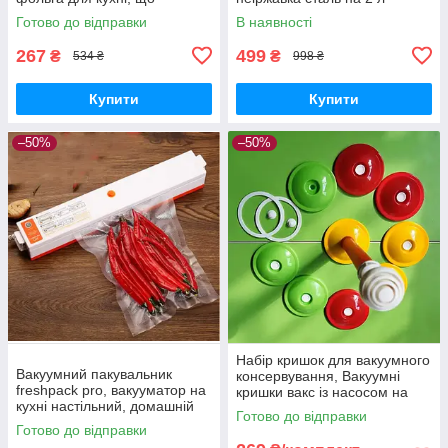
клеїться плівка для
Подвійне лезо Чопер
Готово до відправки
В наявності
обклеювання кухні
Електричний блендер для
кухні
267
499
₴
₴
534 ₴
998 ₴
Купити
Купити
–50%
–50%
Набір кришок для вакуумного
Вакуумний пакувальник
консервування, Вакуумні
freshpack pro, вакууматор на
кришки вакс із насосом на
кухні настільний, домашній
скляні банки
Готово до відправки
вакууматор для продуктів,
Готово до відправки
для дому