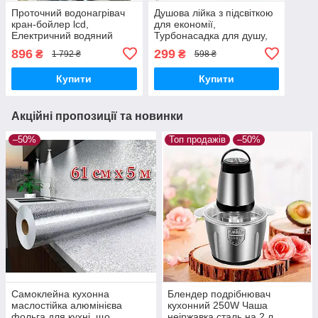
Проточний водонагрівач
Душова лійка з підсвіткою
кран-бойлер lcd,
для економії,
Електричний водяний
Турбонасадка для душу,
кран миттєвого підігріву
Світлодіодний душ led
896
299
₴
₴
1 792 ₴
598 ₴
змішувач з підігрівом води
shower
delimano на кухню
Купити
Купити
Акційні пропозиції та новинки
–50%
Топ продажів
–50%
Самоклейна кухонна
Блендер подрібнювач
маслостійка алюмінієва
кухонний 250W Чаша
фольга для кухні, що
неіржавка сталь на 2 л