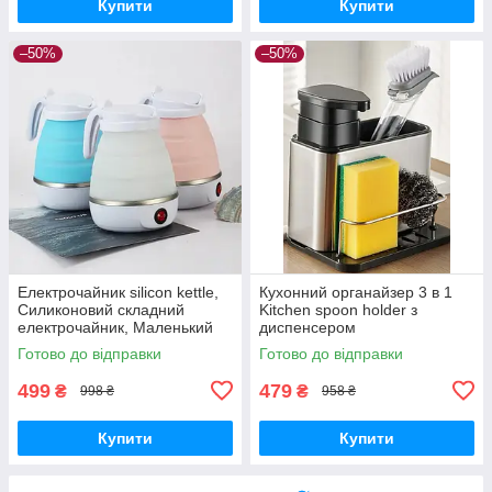
Купити
Купити
–50%
–50%
Електрочайник silicon kettle,
Кухонний органайзер 3 в 1
Силиконовий складний
Kitchen spoon holder з
електрочайник, Маленький
диспенсером
електрочайник, Портативний
Готово до відправки
Готово до відправки
чайник
499
479
₴
₴
998 ₴
958 ₴
Купити
Купити