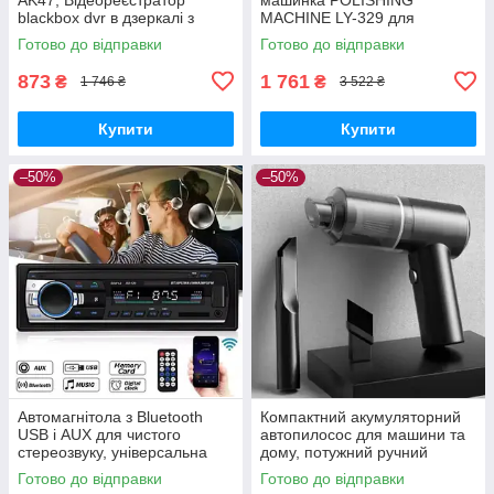
blackbox dvr в дзеркалі з
MACHINE LY-329 для
камерою заднього виду для
автомобіля та інших
Готово до відправки
Готово до відправки
паркування, Дзеркало
поверхонь на 2 акумулятори
реєстратор
873
1 761
₴
₴
1 746 ₴
3 522 ₴
Купити
Купити
–50%
–50%
Автомагнітола з Bluetooth
Компактний акумуляторний
USB і AUX для чистого
автопилосос для машини та
стереозвуку, універсальна
дому, потужний ручний
1DIN магнітола з FM і MP3-
пилосос з насадками та
Готово до відправки
Готово до відправки
плеєром
фільтром для прибирання