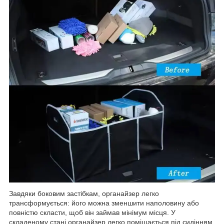
Завдяки боковим застібкам, органайзер легко
трансформується: його можна зменшити наполовину або
повністю скласти, щоб він займав мінімум місця. У
складеному стані органайзер легко поміщається під сидінням