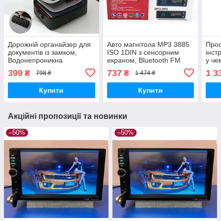
Дорожній органайзер для
Авто магнітола MP3 3885
Проф
документів із замком,
ISO 1DIN з сенсорним
інст
Водонепроникна
екраном, Bluetooth FM
у че
портативна сумка-
USB SD AUX MP3,
тріс
399
737
1 3
₴
₴
798 ₴
1 474 ₴
органайзер для
Однодиновий магнітофон
зберігання.
з LED дисплеєм і пультом
Купити
Купити
Акційні пропозиції та новинки
–50%
–50%