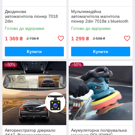
Дводинова
Мультимедійна
автомагнітола піонер 7018
автомагнітола магнітола
2din
піонер 2din 7018в з bluetooth
Bluetooth, мр3, USB, Мультим
USB мр3 mp5 з екраном 7
Готово до відправки
Готово до відправки
едійна процесорна
дюймів в авто машину
магнітола з екраном 7
1 369
1 299
₴
₴
2 738 ₴
2 598 ₴
дюймів і блютузом
Купити
Купити
–50%
–50%
Автореєстратор дзеркало
Акумуляторна полірувальна
AK47, Відеореєстратор
машинка POLISHING