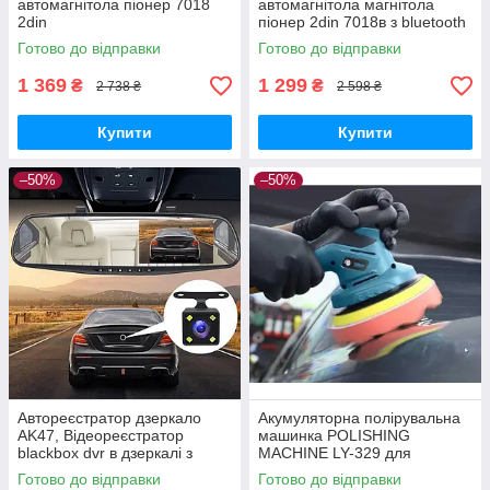
автомагнітола піонер 7018
автомагнітола магнітола
2din
піонер 2din 7018в з bluetooth
Bluetooth, мр3, USB, Мультим
USB мр3 mp5 з екраном 7
Готово до відправки
Готово до відправки
едійна процесорна
дюймів в авто машину
магнітола з екраном 7
1 369
1 299
₴
₴
2 738 ₴
2 598 ₴
дюймів і блютузом
Купити
Купити
–50%
–50%
Автореєстратор дзеркало
Акумуляторна полірувальна
AK47, Відеореєстратор
машинка POLISHING
blackbox dvr в дзеркалі з
MACHINE LY-329 для
камерою заднього виду для
автомобіля та інших
Готово до відправки
Готово до відправки
паркування, Дзеркало
поверхонь на 2 акумулятори