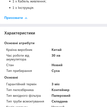
1 х Кабель живлення;
1 х Інструкція.
Приховати
Характеристики
Основні атрибути
Країна виробник
Китай
Час роботи від
30 хв
акумулятора
Стан
Новий
Тип прибирання
Суха
Основні
Гарантійний термін
3 міс
Тип пилозбірника
Контейнер
Тип вихідного фільтра
Паперовий
Тип труби всмоктування
Складана