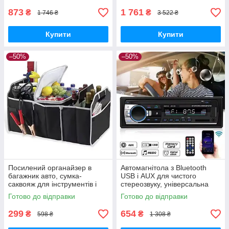
реєстратор
873
1 761
₴
₴
1 746 ₴
3 522 ₴
Купити
Купити
–50%
–50%
Посилений органайзер в
Автомагнітола з Bluetooth
багажник авто, сумка-
USB і AUX для чистого
саквояж для інструментів і
стереозвуку, універсальна
речей, чорний кейс для
1DIN магнітола з FM і MP3-
Готово до відправки
Готово до відправки
автомобіля.
плеєром
299
654
₴
₴
598 ₴
1 308 ₴