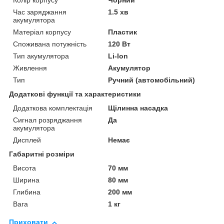
Колір корпусу
Чорний
Час заряджання
1.5 хв
акумулятора
Матеріал корпусу
Пластик
Споживана потужність
120 Вт
Тип акумулятора
Li-Ion
Живлення
Акумулятор
Тип
Ручний (автомобільний)
Додаткові функції та характеристики
Додаткова комплектація
Щілинна насадка
Сигнал розряджання
Да
акумулятора
Дисплей
Немає
Габаритні розміри
Висота
70 мм
Ширина
80 мм
Глибина
200 мм
Вага
1 кг
Приховати