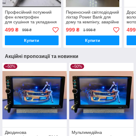
Професійний потужний
Переносний світлодіодний
Доро
фен електрофен
ліхтар Power Bank для
воло
для сушіння та укладання
дому та кемпінгу, аварійне
мот
різних типів
освітлення з
легк
499
999
499
₴
₴
998 ₴
1 998 ₴
волосся голови з
акумулятором powerbank
жіно
іонізацією
та зарядкою 220 В
яког
Купити
Купити
і зручною складною
ручкою
Акційні пропозиції та новинки
–50%
–50%
Дводинова
Мультимедійна