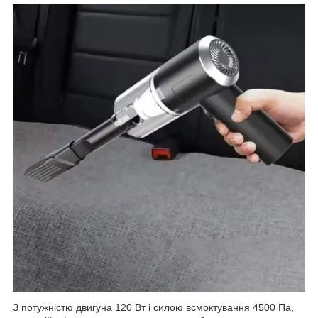
З потужністю двигуна 120 Вт і силою всмоктування 4500 Па,