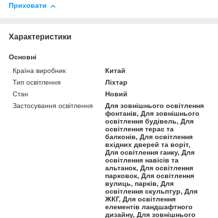
Приховати
Характеристики
Основні
Країна виробник
Китай
Тип освітлення
Ліхтар
Стан
Новий
Застосування освітлення
Для зовнішнього освітлення
фонтанів, Для зовнішнього
освітлення будівель, Для
освітлення терас та
балконів, Для освітлення
вхідних дверей та воріт,
Для освітлення ганку, Для
освітлення навісів та
альтанок, Для освітлення
парковок, Для освітлення
вулиць, парків, Для
освітлення скульптур, Для
ЖКГ, Для освітлення
елементів ландшафтного
дизайну, Для зовнішнього