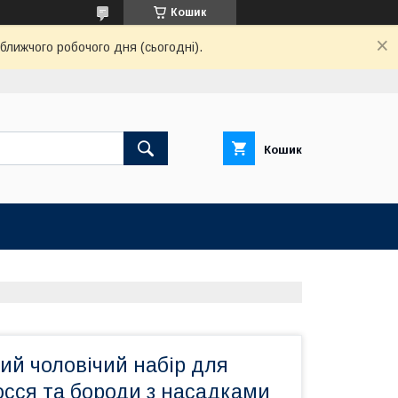
Кошик
ближчого робочого дня (сьогодні).
Кошик
ий чоловічий набір для
осся та бороди з насадками