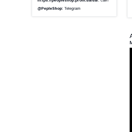
https://peopleshop.prom.ua/ua/
сайт
@PepleShop
Telegram