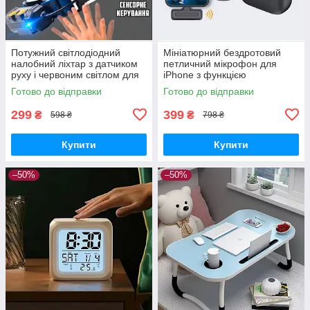
Потужний світлодіодний
Мініатюрний бездротовий
налобний ліхтар з датчиком
петличний мікрофон для
руху і червоним світлом для
iPhone з функцією
риболовлі, кемпінгу, бігу та
шумозаглушення та високою
Готово до відправки
Готово до відправки
прогулянок у темний час
якістю звуку, ідеальний для
блогерів
299
399
₴
₴
598 ₴
798 ₴
Купити
Купити
–50%
–50%