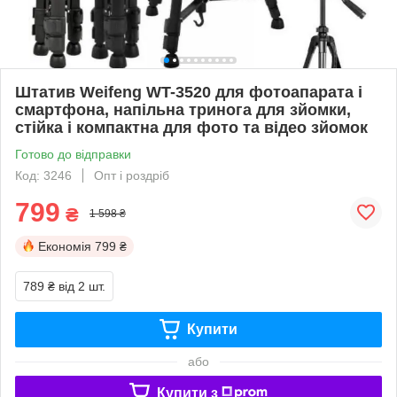
Штатив Weifeng WT-3520 для фотоапарата і
смартфона, напільна тринога для зйомки,
стійка і компактна для фото та відео зйомок
Готово до відправки
Код: 3246
Опт і роздріб
799
₴
1 598 ₴
Економія
799 ₴
789 ₴
від 2 шт.
Купити
або
Купити з