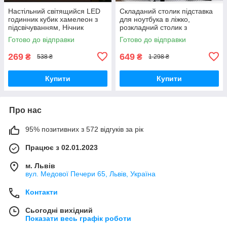
Настільний світящийся LED
Складаний столик підставка
годинник кубик хамелеон з
для ноутбука в ліжко,
підсвічуванням, Нічник
розкладний столик з
будильник акумуляторний з
підсклянником для
Готово до відправки
Готово до відправки
підсвічуванням і
ноута БЛАКИТНИЙ
термометром
269
649
₴
₴
538 ₴
1 298 ₴
Купити
Купити
Про нас
95% позитивних з 572 відгуків за рік
Працює з 02.01.2023
м. Львів
вул. Медової Печери 65, Львів, Україна
Контакти
Сьогодні вихідний
Показати весь графік роботи