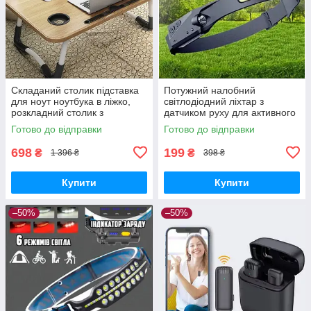
Складаний столик підставка
Потужний налобний
для ноут ноутбука в ліжко,
світлодіодний ліхтар з
розкладний столик з
датчиком руху для активного
підсклянником для
відпочинку, риболовлі та
Готово до відправки
Готово до відправки
ноута Laptop table
нічних прогулянок,
яскравістю 1000 л
698
199
₴
₴
1 396 ₴
398 ₴
Купити
Купити
–50%
–50%