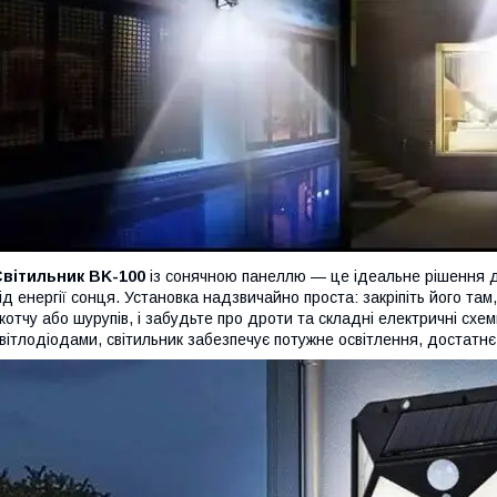
Світильник BK-100
із сонячною панеллю — це ідеальне рішення д
ід енергії сонця. Установка надзвичайно проста: закріпіть його т
котчу або шурупів, і забудьте про дроти та складні електричні схем
вітлодіодами, світильник забезпечує потужне освітлення, достатн