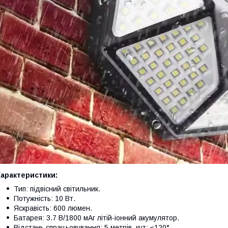
Характеристики:
Тип: підвісний світильник.
Потужність: 10 Вт.
Яскравість: 600 люмен.
Батарея: 3.7 В/1800 мАг літій-іонний акумулятор.
Відстань спрацьовування: 5 метрів, кут: ≤120°.