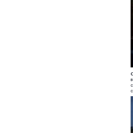
в
с
с