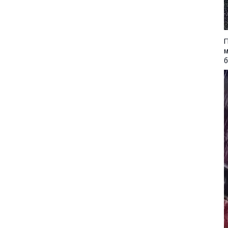
П
м
б