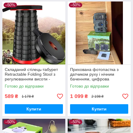
–50%
–50%
Складаний стілець-табурет
Прихована фотопастка з
Retractable Folding Stool з
датчиком руху і нічним
регулюванням висоти -
баченням, цифрова
компактний помічник для
мисливська камера для
Готово до відправки
Готово до відправки
риболовлі і кемпінгу
охорони та спостереження
589
1 099
₴
₴
1 178 ₴
2 198 ₴
Купити
Купити
–50%
–50%