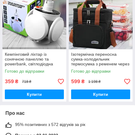
Кемпінговий ліхтар із
Ізотермічна переносна
сонячною панеллю та
сумка-холодильник
powerbank, світлодіодна
термосумка з ременем через
лампа для кемпінгу, ліхтар з
плече, Термобокс з
Готово до відправки
Готово до відправки
гачком
відділеннями для пікніка,
кемпінгу риболовлі
359
599
₴
₴
718 ₴
1 198 ₴
Купити
Купити
Про нас
95% позитивних з 572 відгуків за рік