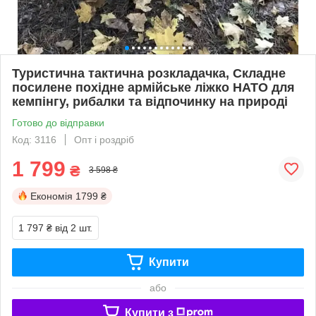
Туристична тактична розкладачка, Складне
посилене похідне армійське ліжко НАТО для
кемпінгу, рибалки та відпочинку на природі
Готово до відправки
Код: 3116
Опт і роздріб
1 799
₴
3 598 ₴
Економія
1799 ₴
1 797 ₴
від 2 шт.
Купити
або
Купити з