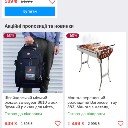
589
₴
1 178 ₴
компактний помічник для
риболовлі і кемпінгу
Купити
Акційні пропозиції та новинки
–50%
–50%
Швейцарський міський
Мангал переносний
рюкзак swissgear 8810 з aux,
розкладний Barbecue Tray
Зручний рюкзак для міста,
883, Мангал з металу,
Надійний чоловічий рюкзак
Мангал-гриль портативний з
Готово до відправки
Готово до відправки
решіткою-гриль
949
1 499
₴
₴
1 898 ₴
2 998 ₴