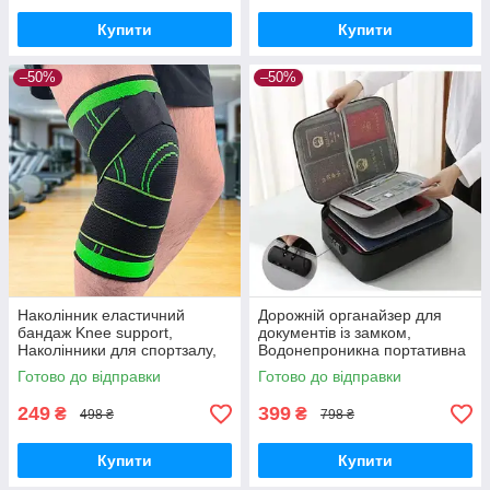
Купити
Купити
–50%
–50%
Наколінник еластичний
Дорожній органайзер для
бандаж Knee support,
документів із замком,
Наколінники для спортзалу,
Водонепроникна портативна
Колінний супорт, Фіксатор
сумка-органайзер для
Готово до відправки
Готово до відправки
коліна.
зберігання.
249
399
₴
₴
498 ₴
798 ₴
Купити
Купити