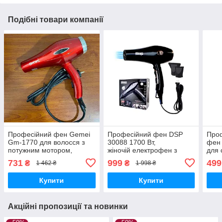
Подібні товари компанії
Професійний фен Gemei
Професійний фен DSP
Про
Gm-1770 для волосся з
30088 1700 Вт,
фен
потужним мотором,
жіночій електрофен з
для 
легкий фен для дому,
режимом іонізації з
різн
731
999
499
₴
₴
1 462 ₴
1 998 ₴
дорожній фен для будь-
насадкою-
воло
якого типу волосся
концентратором для
іоні
Купити
Купити
укладання волосся
і зр
руч
Акційні пропозиції та новинки