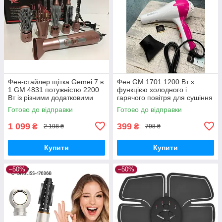
Фен-стайлер щітка Gemei 7 в
Фен GM 1701 1200 Вт з
1 GM 4831 потужністю 2200
функцією холодного і
Вт із різними додатковими
гарячого повітря для сушіння
насадками для укладання,
та укладання волосся,
Готово до відправки
Готово до відправки
завивання та випрямлення
потужний фен домашнього
використання
1 099
399
₴
₴
2 198 ₴
798 ₴
Купити
Купити
–50%
–50%