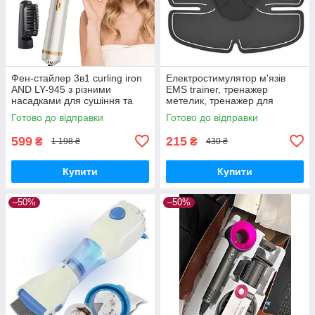
Фен-стайлер 3в1 curling iron
Електростимулятор м'язів
AND LY-945 з різними
EMS trainer, тренажер
насадками для сушіння та
метелик, тренажер для
укладання волосся з
сідниць, тренажер для преса,
Готово до відправки
Готово до відправки
регулюванням температури
міостимулятор
599
215
₴
₴
1 198 ₴
430 ₴
Купити
Купити
–50%
–50%