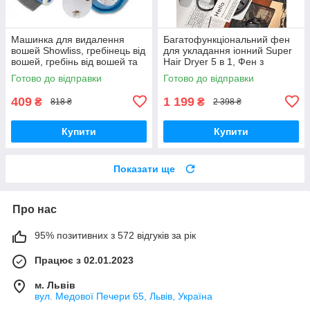
Машинка для видалення
Багатофункціональний фен
вошей Showliss, гребінець від
для укладання іонний Super
вошей, гребінь від вошей та
Hair Dryer 5 в 1, Фен з
гнид, гребінець для
регулюванням температури
Готово до відправки
Готово до відправки
вичісування гнид
409
1 199
₴
₴
818 ₴
2 398 ₴
Купити
Купити
Показати ще
Про нас
95% позитивних з 572 відгуків за рік
Працює з 02.01.2023
м. Львів
вул. Медової Печери 65, Львів, Україна