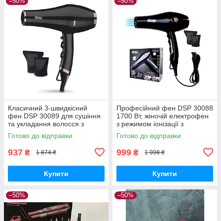
–50%
–50%
Класичний 3-швидкісний
Професійний фен DSP 30088
фен DSP 30089 для сушіння
1700 Вт, жіночій електрофен
та укладання волосся з
з режимом іонізації з
насадками холодним і
насадкою-концентратором
Готово до відправки
Готово до відправки
гарячим повітрям
для укладання волосся
937
999
₴
₴
1 874 ₴
1 998 ₴
Купити
Купити
–50%
–50%