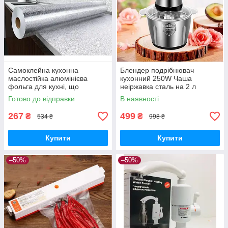
Самоклейна кухонна
Блендер подрібнювач
маслостійка алюмінієва
кухонний 250W Чаша
фольга для кухні, що
неіржавка сталь на 2 л
клеїться плівка для
Подвійне лезо Чопер
Готово до відправки
В наявності
обклеювання кухні
Електричний блендер для
кухні
267
499
₴
₴
534 ₴
998 ₴
Купити
Купити
–50%
–50%