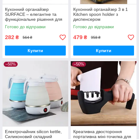
Кухонний органайзер
Кухонний органайзер 3 в 1
SURFACE – елегантне та
Kitchen spoon holder з
функціональне рішення для
диспенсером
зберігання столових приборів
Готово до відправки
Готово до відправки
282
479
₴
₴
564 ₴
958 ₴
Купити
Купити
–50%
–50%
Електрочайник silicon kettle,
Креативна двостороння
Силиконовий складний
портативна міні-точилка для