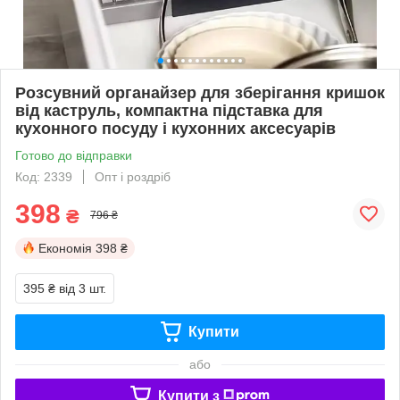
Розсувний органайзер для зберігання кришок
від каструль, компактна підставка для
кухонного посуду і кухонних аксесуарів
Готово до відправки
Код: 2339
Опт і роздріб
398
₴
796 ₴
Економія
398 ₴
395 ₴
від 3 шт.
Купити
або
Купити з