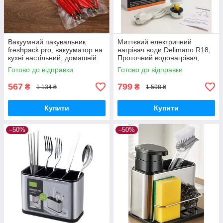
Вакуумний пакувальник
Миттєвий електричний
freshpack pro, вакууматор на
нагрівач води Delimano R18,
кухні настільний, домашній
Проточний водонагрівач,
вакууматор для продуктів,
Змішувач з підігрівом
Готово до відправки
Готово до відправки
для дому
567
799
₴
₴
1 134 ₴
1 598 ₴
Купити
Купити
–50%
–50%