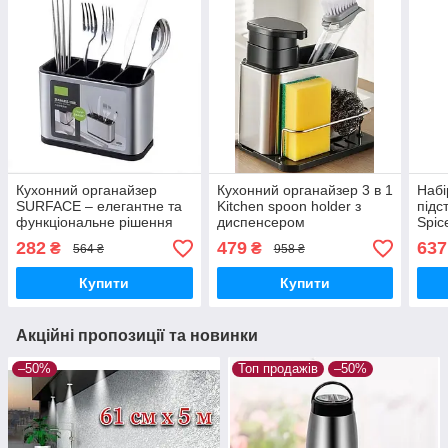
Кухонний органайзер
Кухонний органайзер 3 в 1
Набі
SURFACE – елегантне та
Kitchen spoon holder з
підс
функціональне рішення
диспенсером
Spic
для зберігання столових
бано
282
479
637
₴
₴
564 ₴
958 ₴
приборів
кару
для 
Купити
Купити
Акційні пропозиції та новинки
–50%
Топ продажів
–50%