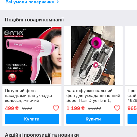
Всі умови повернення
Подібні товари компанії
Потужний фен з
Багатофункціональний
Про
насадками для укладки
фен для укладання іонний
стай
волосся, жіночий
Super Hair Dryer 5 в 1,
4828
електричний фен для
Фен з регулюванням
обер
499
1 199
965
₴
₴
998 ₴
2 398 ₴
об'єму, професійний фен
температури
греб
для домашнього
укла
Купити
Купити
користування
Акційні пропозиції та новинки