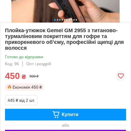
Плойка-утюжок Gemei GM 2955 з титаново-
турмаліновим покриттям для гофре та
прикореневого об’єму, професійні щипці для
волосся
Готово до відправки
Код: 96
Опт і роздріб
450
₴
900 ₴
Економія
450 ₴
445 ₴
від 2 шт.
Купити
або