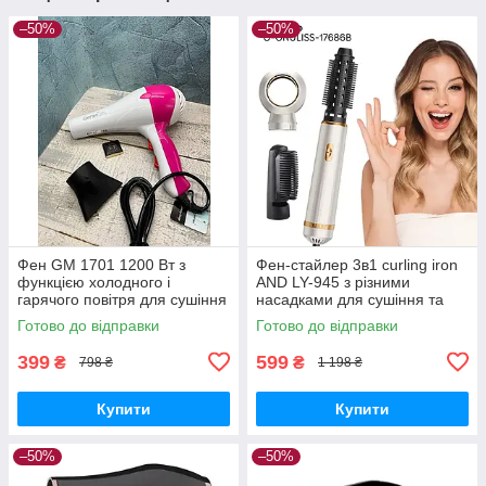
–50%
–50%
Фен GM 1701 1200 Вт з
Фен-стайлер 3в1 curling iron
функцією холодного і
AND LY-945 з різними
гарячого повітря для сушіння
насадками для сушіння та
та укладання волосся,
укладання волосся з
Готово до відправки
Готово до відправки
потужний фен домашнього
регулюванням температури
використання
399
599
₴
₴
798 ₴
1 198 ₴
Купити
Купити
–50%
–50%