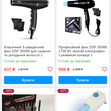
Класичний 3-швидкісний
Професійний фен DSP 30088
фен DSP 30089 для сушіння
1700 Вт, жіночій електрофен
та укладання волосся з
з режимом іонізації з
насадками холодним і
насадкою-концентратором
Готово до відправки
Готово до відправки
гарячим повітрям
для укладання волосся
937
999
₴
₴
1 874 ₴
1 998 ₴
Купити
Купити
–50%
–50%