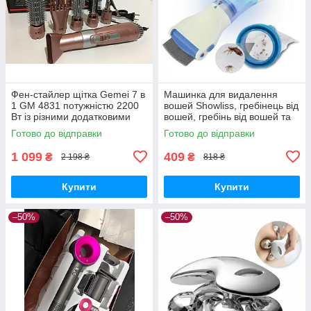
Фен-стайлер щітка Gemei 7 в
Машинка для видалення
1 GM 4831 потужністю 2200
вошей Showliss, гребінець від
Вт із різними додатковими
вошей, гребінь від вошей та
насадками для укладання,
гнид, гребінець для
Готово до відправки
Готово до відправки
завивання та випрямлення
вичісування гнид
1 099
409
₴
₴
2 198 ₴
818 ₴
Купити
Купити
–50%
–50%