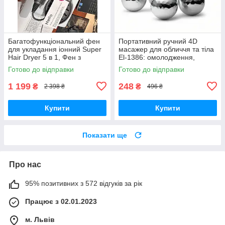
Багатофункціональний фен
Портативний ручний 4D
для укладання іонний Super
масажер для обличчя та тіла
Hair Dryer 5 в 1, Фен з
El-1386: омолодження,
регулюванням температури
підтяжка шкіри, зняття втоми
Готово до відправки
Готово до відправки
1 199
248
₴
₴
2 398 ₴
496 ₴
Купити
Купити
Показати ще
Про нас
95% позитивних з 572 відгуків за рік
Працює з 02.01.2023
м. Львів