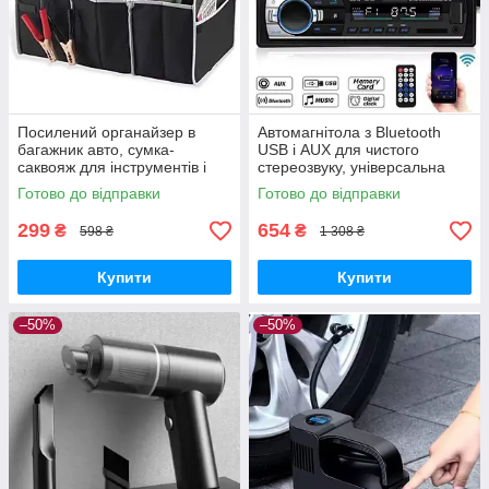
Посилений органайзер в
Автомагнітола з Bluetooth
багажник авто, сумка-
USB і AUX для чистого
саквояж для інструментів і
стереозвуку, універсальна
речей, чорний кейс для
1DIN магнітола з FM і MP3-
Готово до відправки
Готово до відправки
автомобіля.
плеєром
299
654
₴
₴
598 ₴
1 308 ₴
Купити
Купити
–50%
–50%