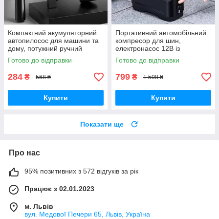
Компактний акумуляторний
Портативний автомобільний
автопилосос для машини та
компресор для шин,
дому, потужний ручний
електронасос 12В із
пилосос з насадками та
манометром, насос для
Готово до відправки
Готово до відправки
фільтром для прибирання
підкачування коліс,
автонасос для авто
284
799
₴
₴
568 ₴
1 598 ₴
Купити
Купити
Показати ще
Про нас
95% позитивних з 572 відгуків за рік
Працює з 02.01.2023
м. Львів
вул. Медової Печери 65, Львів, Україна