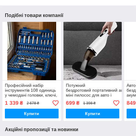
Подібні товари компанії
Професійний набір
Потужний
Авто
інструментів 108 одиниць
бездротовий портативний автомоб
безд
у чемодані головки, ключі,
міні пилосос для авто і
аку
тріскачки для дому та авто
дому з насадками,
пило
1 339
699
849
₴
₴
2 678 ₴
1 398 ₴
легкий ручний
та б
автопилосос на
комп
Купити
Купити
акумуляторі
авто
Акційні пропозиції та новинки