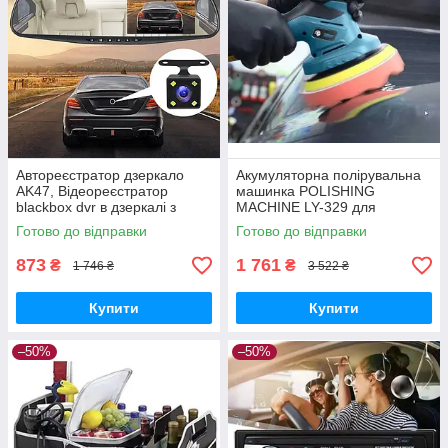
Автореєстратор дзеркало
Акумуляторна полірувальна
AK47, Відеореєстратор
машинка POLISHING
blackbox dvr в дзеркалі з
MACHINE LY-329 для
камерою заднього виду для
автомобіля та інших
Готово до відправки
Готово до відправки
паркування, Дзеркало
поверхонь на 2 акумулятори
реєстратор
873
1 761
₴
₴
1 746 ₴
3 522 ₴
Купити
Купити
–50%
–50%