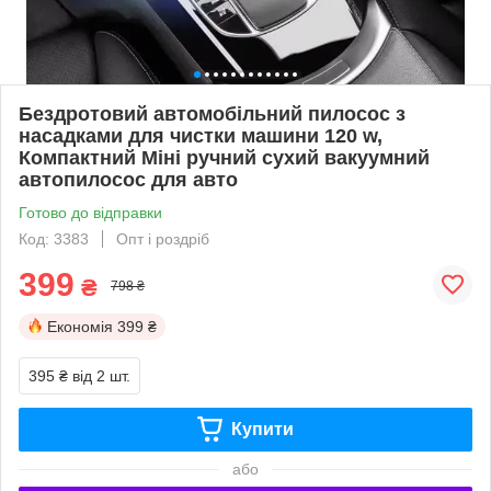
Бездротовий автомобільний пилосос з
насадками для чистки машини 120 w,
Компактний Міні ручний сухий вакуумний
автопилосос для авто
Готово до відправки
Код: 3383
Опт і роздріб
399
₴
798 ₴
Економія
399 ₴
395 ₴
від 2 шт.
Купити
або