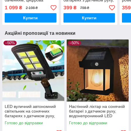
баченням, цифрова
батареях з датчиком руху,
powe
мисливська камера для
вологозахищений для
ламп
1 099
399
359
₴
₴
2 198 ₴
798 ₴
охорони та
двору й вулиць
з га
спостереження
Купити
Купити
Акційні пропозиції та новинки
–50%
–50%
LED вуличний автономний
Настінний ліхтар на сонячній
світильник на сонячних
батареї з датчиком руху,
батареях з датчиком руху,
водонепроникний LED
вологозахищений для двору
світильник для саду та
Готово до відправки
Готово до відправки
й вулиць
фасаду будинку