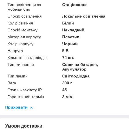
Тип освітлення за
Стаціонарне
мобільністю
Спосіб освітлення
Локальне освітлення
Колір світіння
Білий
Спосіб монтажу
Накладний
Матеріал корпусу
Пластик
Колір корпусу
Чорний
Напруга
5 В
Кількість світлодіодів
74 шт.
Тип живлення
Сонячна батарея,
Акумулятор
Тип лампи
Світлодіодна
Вага
300 г
Ступінь захисту IP
45
Гарантійний термін
3 міс
Приховати
Умови доставки