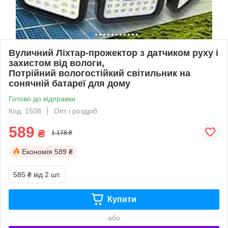
Вуличний Ліхтар-прожектор з датчиком руху і
захистом від вологи,
Потрійний вологостійкий світильник на
сонячній батареї для дому
Готово до відправки
Код: 1508
Опт і роздріб
589
₴
1 178 ₴
Економія
589 ₴
585 ₴
від 2 шт.
Купити
або