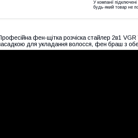
У компанії підключені
будь-який товар не п
Професійна фен-щітка розчіска стайлер 2в1 VGR 
насадкою для укладання волосся, фен браш з обе