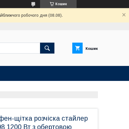
Кошик
айближчого робочого дня (08.08).
Кошик
фен-щітка розчіска стайлер
8 1200 Вт з обертовою