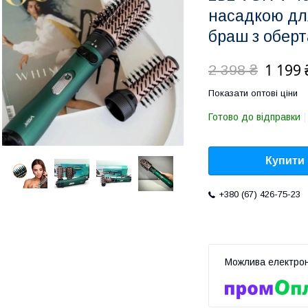
насадкою дл
браш з обер
1 199 
2 398 ₴
Показати оптові ціни
Готово до відправки
Купити
+380 (67) 426-75-23