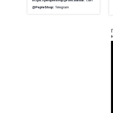
https://peopleshop.prom.ua/ua/
сайт
@PepleShop
Telegram