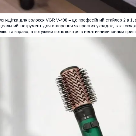
ен-щітка для волосся VGR V-498 – це професійний стайлер 2 в 1, 
деальний інструмент для створення як простих укладок, так і скл
ліво та вправо, а потужний потік повітря з негативними іонами п