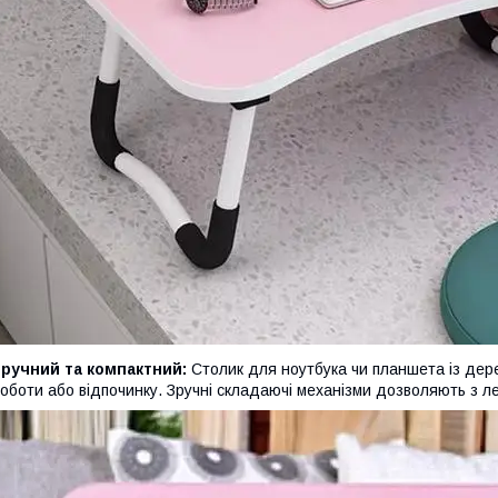
ручний та компактний:
Столик для ноутбука чи планшета із дер
оботи або відпочинку. Зручні складаючі механізми дозволяють з ле