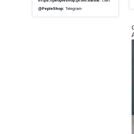
https://peopleshop.prom.ua/ua/
сайт
@PepleShop
Telegram