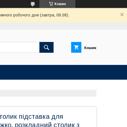
Кошик
ижчого робочого дня (завтра, 08.08).
Кошик
толик підставка для
іжко, розкладний столик з