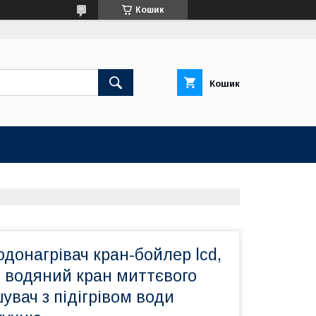
Кошик
Кошик
донагрівач кран-бойлер lcd,
 водяний кран миттєвого
шувач з підігрівом води