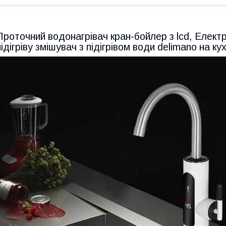
Проточний водонагрівач кран-бойлер з lcd, Елект
підігріву змішувач з підігрівом води delimano на ку