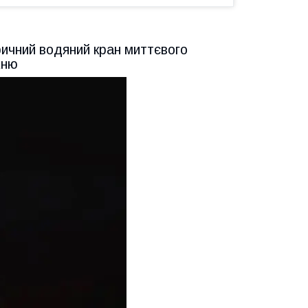
ричний водяний кран миттєвого
хню