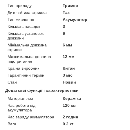
Тип приладу
Тример
Дитяча/тиха стрижка
Так
Тип живлення
Акумулятор
Кількість насадок
3
Кількість установок
6
довжини
Мінімальна довжина
6 мм
стрижки
Максимальна довжина
12 мм
підстригання
Країна виробник
Китай
Гарантійний термін
3 міс
Стан
Новий
Додаткові функції і характеристики
Матеріал лез
Кераміка
Час роботи від
120 хв
акумулятора
Час заряду акумулятора
2 годин
Вага
0.2 кг