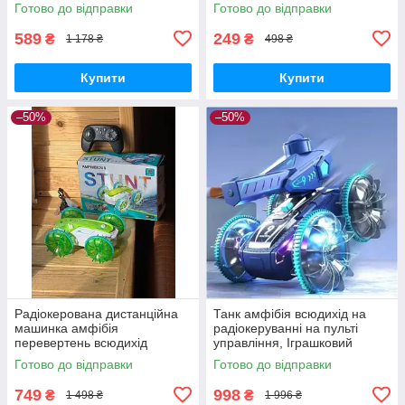
на ходу для дітей і дорослих
водний мат для дітей Air Pro
Готово до відправки
Готово до відправки
589
249
₴
₴
1 178 ₴
498 ₴
Купити
Купити
–50%
–50%
Радіокерована дистанційна
Танк амфібія всюдихід на
машинка амфібія
радіокеруванні на пульті
перевертень всюдихід
управління, Іграшковий
Amphibious stunt car на пульті
всюдихід їде по воді в усі
Готово до відправки
Готово до відправки
керування повний привід для
сторони, Дитячі танки на
вулиці
акуму
749
998
₴
₴
1 498 ₴
1 996 ₴