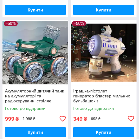
Купити
Купити
–50%
–50%
Акумуляторний дитячий танк
Іграшка-пістолет
на акумуляторі та
генератор бластер мильних
радіокеруванні стріляє
бульбашок з
водяними кульками водою
підсвічуванням, Автоматични
Готово до відправки
Готово до відправки
всюдихід на управлінні
й пістолет кулемет мильні
бульбашки на батарейка
999
349
₴
₴
1 998 ₴
698 ₴
Купити
Купити