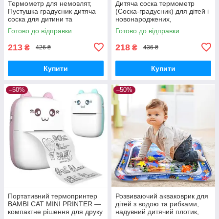
Термометр для немовлят,
Дитяча соска термометр
Пустушка градусник дитяча
(Соска-градусник) для дітей і
соска для дитини та
новонароджених,
новонароджених
Термометри-соски
Готово до відправки
Готово до відправки
213
218
₴
₴
426 ₴
436 ₴
Купити
Купити
–50%
–50%
Портативний термопринтер
Розвиваючий акваковрик для
BAMBI CAT MINI PRINTER —
дітей з водою та рибками,
компактне рішення для друку
надувний дитячий плотик,