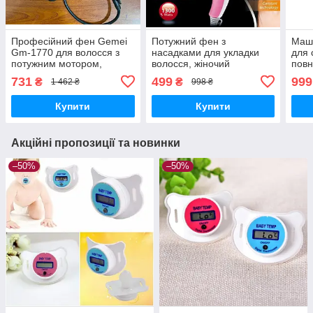
Професійний фен Gemei
Потужний фен з
Маши
Gm-1770 для волосся з
насадками для укладки
для 
потужним мотором,
волосся, жіночий
повн
легкий фен для дому,
електричний фен для
особ
731
499
999
₴
₴
1 462 ₴
998 ₴
дорожній фен для будь-
об'єму, професійний фен
безд
якого типу волосся
для домашнього
для 
Купити
Купити
користування
Акційні пропозиції та новинки
–50%
–50%