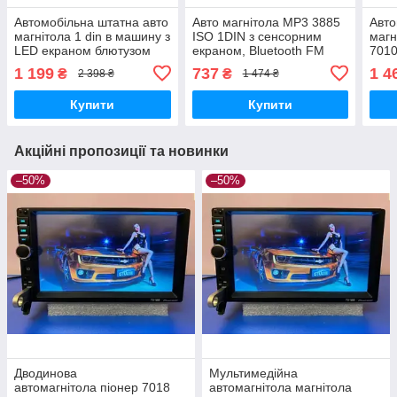
Автомобільна штатна авто
Авто магнітола MP3 3885
Авто
магнітола 1 din в машину з
ISO 1DIN з сенсорним
магн
LED екраном блютузом
екраном, Bluetooth FM
7010
Bluetooth MP3 FM SD AUX
USB SD AUX MP3,
дюйм
1 199
737
1 4
₴
₴
2 398 ₴
1 474 ₴
USB роз'ємом магнітофон
Однодиновий магнітофон
AUX
з пультом
з LED дисплеєм і пультом
авто
Купити
Купити
Акційні пропозиції та новинки
–50%
–50%
Дводинова
Мультимедійна
автомагнітола піонер 7018
автомагнітола магнітола