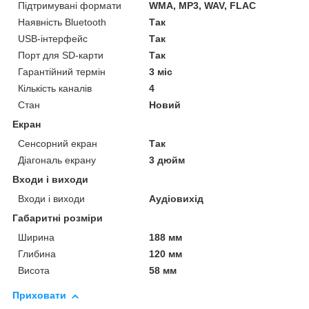
Підтримувані формати
WMA, MP3, WAV, FLAC
Наявність Bluetooth
Так
USB-інтерфейс
Так
Порт для SD-карти
Так
Гарантійний термін
3 міс
Кількість каналів
4
Стан
Новий
Екран
Сенсорний екран
Так
Діагональ екрану
3 дюйм
Входи і виходи
Входи і виходи
Аудіовихід
Габаритні розміри
Ширина
188 мм
Глибина
120 мм
Висота
58 мм
Приховати