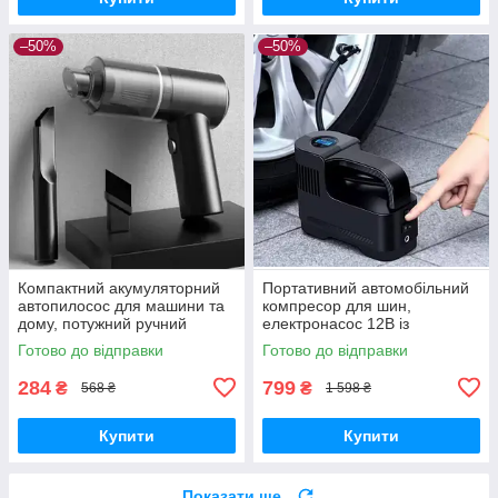
–50%
–50%
Компактний акумуляторний
Портативний автомобільний
автопилосос для машини та
компресор для шин,
дому, потужний ручний
електронасос 12В із
пилосос з насадками та
манометром, насос для
Готово до відправки
Готово до відправки
фільтром для прибирання
підкачування коліс,
автонасос для авто
284
799
₴
₴
568 ₴
1 598 ₴
Купити
Купити
Показати ще