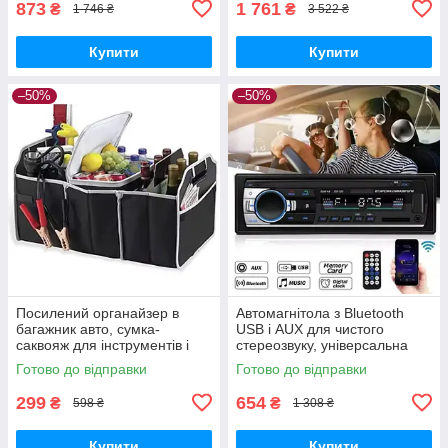
873
1 761
₴
₴
1 746 ₴
3 522 ₴
Купити
Купити
–50%
–50%
Посилений органайзер в
Автомагнітола з Bluetooth
багажник авто, сумка-
USB і AUX для чистого
саквояж для інструментів і
стереозвуку, універсальна
речей, чорний кейс для
1DIN магнітола з FM і MP3-
Готово до відправки
Готово до відправки
автомобіля.
плеєром
299
654
₴
₴
598 ₴
1 308 ₴
Купити
Купити