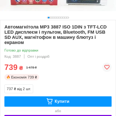
Автомагнітола MP3 3887 ISO 1DIN з TFT-LCD
LED дисплеєм і пультом, Bluetooth, FM USB
SD AUX, магнітофон в машину блютуз і
екраном
Готово до відправки
Код: 3887
Опт і роздріб
739
₴
1 478 ₴
Економія
739 ₴
737 ₴
від 2 шт.
Купити
або