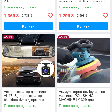
2din
піонер 2din 7018в з bluetooth
Bluetooth, мр3, USB, Мультим
USB мр3 mp5 з екраном 7
Готово до відправки
Готово до відправки
едійна процесорна
дюймів в авто машину
магнітола з екраном 7
1 369
1 299
₴
₴
2 738 ₴
2 598 ₴
дюймів і блютузом
Купити
Купити
–50%
–50%
Автореєстратор дзеркало
Акумуляторна полірувальна
AK47, Відеореєстратор
машинка POLISHING
blackbox dvr в дзеркалі з
MACHINE LY-329 для
камерою заднього виду для
автомобіля та інших
Готово до відправки
Готово до відправки
паркування, Дзеркало
поверхонь на 2 акумулятори
реєстратор