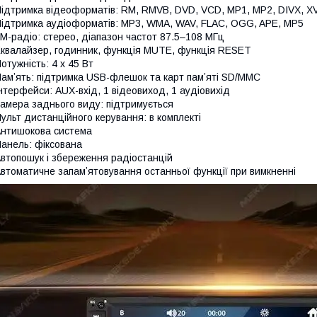
ідтримка відеоформатів: RM, RMVB, DVD, VCD, MP1, MP2, DIVX, XV
ідтримка аудіоформатів: MP3, WMA, WAV, FLAC, OGG, APE, MP5
M-радіо: стерео, діапазон частот 87.5–108 МГц
квалайзер, годинник, функція MUTE, функція RESET
отужність: 4 x 45 Вт
амʼять: підтримка USB-флешок та карт памʼяті SD/MMC
нтерфейси: AUX-вхід, 1 відеовиход, 1 аудіовихід
амера заднього виду: підтримується
ульт дистанційного керування: в комплекті
нтишокова система
анель: фіксована
втопошук і збереження радіостанцій
втоматичне запамʼятовування останньої функції при вимкненні