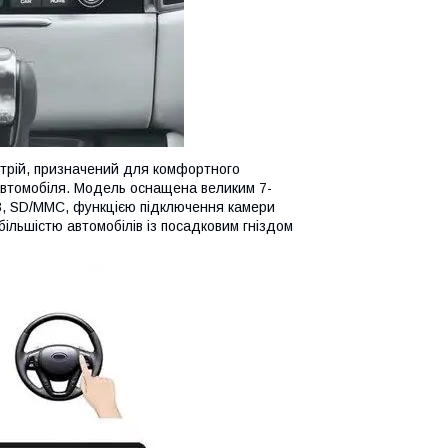
трій, призначений для комфортного
автомобіля. Модель оснащена великим 7-
B, SD/MMC, функцією підключення камери
ільшістю автомобілів із посадковим гніздом