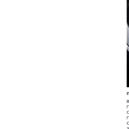
В
П
С
П
С
З