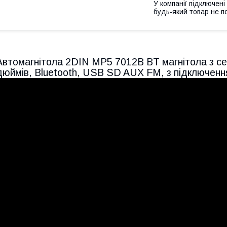
У компанії підключені
будь-який товар не п
Автомагнітола 2DIN MP5 7012B BT магнітола з с
дюймів, Bluetooth, USB SD AUX FM, з підключенн