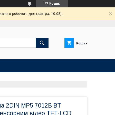
Кошик
ижчого робочого дня (завтра, 10.08).
Кошик
ла 2DIN MP5 7012B BT
 сенсорним відео TFT-LCD