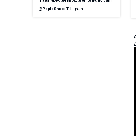
https://peopleshop.prom.ua/ua/
сайт
@PepleShop
Telegram