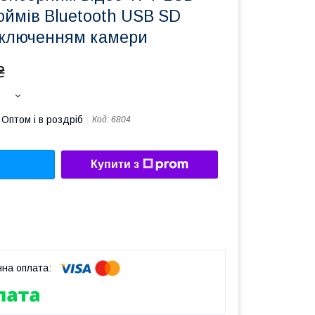
юймів Bluetooth USB SD
дключенням камери
₴
Оптом і в роздріб
Код:
6804
Купити з