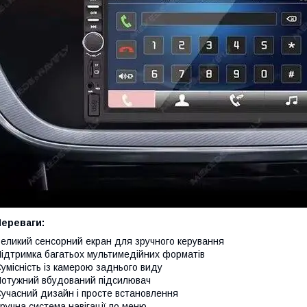
Переваги:
еликий сенсорний екран для зручного керування
ідтримка багатьох мультимедійних форматів
умісність із камерою заднього виду
отужний вбудований підсилювач
учасний дизайн і просте встановлення
ручна система навігації по меню