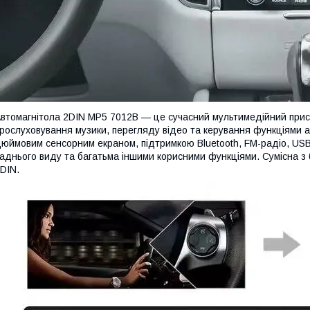
втомагнітола 2DIN MP5 7012B — це сучасний мультимедійний прис
рослуховування музики, перегляду відео та керування функціями 
юймовим сенсорним екраном, підтримкою Bluetooth, FM-радіо, US
аднього виду та багатьма іншими корисними функціями. Сумісна з б
DIN.