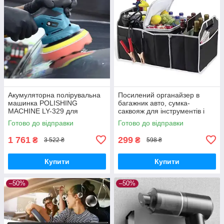
Акумуляторна полірувальна
Посилений органайзер в
машинка POLISHING
багажник авто, сумка-
MACHINE LY-329 для
саквояж для інструментів і
автомобіля та інших
речей, чорний кейс для
Готово до відправки
Готово до відправки
поверхонь на 2 акумулятори
автомобіля.
1 761
299
₴
₴
3 522 ₴
598 ₴
Купити
Купити
–50%
–50%