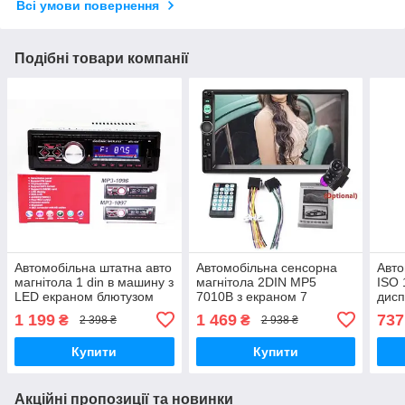
Всі умови повернення
Подібні товари компанії
Автомобільна штатна авто
Автомобільна сенсорна
Авто
магнітола 1 din в машину з
магнітола 2DIN MP5
ISO 
LED екраном блютузом
7010B з екраном 7
дисп
Bluetooth MP3 FM SD AUX
дюймів, Bluetooth, USB
раді
1 199
1 469
737
₴
₴
2 398 ₴
2 938 ₴
USB роз'ємом магнітофон
AUX SD FM, процесорна
одно
з пультом
автомагнітола з TFT-LCD
LED 
Купити
Купити
Акційні пропозиції та новинки