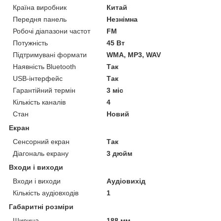
Країна виробник
Китай
Передня панель
Незнімна
Робочі діапазони частот
FM
Потужність
45 Вт
Підтримувані формати
WMA, MP3, WAV
Наявність Bluetooth
Так
USB-інтерфейс
Так
Гарантійний термін
3 міс
Кількість каналів
4
Стан
Новий
Екран
Сенсорний екран
Так
Діагональ екрану
3 дюйм
Входи і виходи
Входи і виходи
Аудіовихід
Кількість аудіовходів
1
Габаритні розміри
Ширина
188 мм