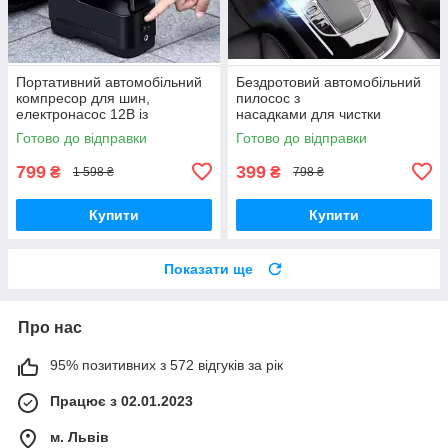
Портативний автомобільний
Бездротовий автомобільний
компресор для шин,
пилосос з
електронасос 12В із
насадками для чистки
манометром, насос для
машини 120 w,
Готово до відправки
Готово до відправки
підкачування коліс,
Компактний Міні ручний
автонасос для авто
сухий вакуумний
799
399
₴
₴
1 598 ₴
798 ₴
автопилосос для авто
Купити
Купити
Показати ще
Про нас
95% позитивних з 572 відгуків за рік
Працює з 02.01.2023
м. Львів