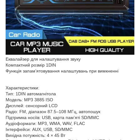
Еквалайзер для налаштування звуку
Компактний розмір 1DIN
Функція запамʼятовування налаштувань при вимкненні
Характеристики:
Тип: 1DIN автомагнітола
Модель: MP3 3885 ISO
Дисплей: сенсорний LCD
Радіо: FM, діапазон 87.5–108 МГц, автопошук
Підтримка носіїв: USB, карта памʼяті SD/MMC
Аудіоформати: MP3, WMA, WAV, FLAC
Інтерфейси: AUX, USB, SD/MMC
Вихідна потужність: 4 × 45 Вт