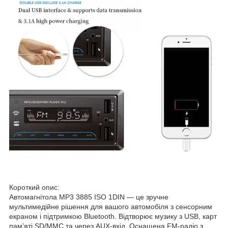
Короткий опис:
Автомагнітола MP3 3885 ISO 1DIN — це зручне
мультимедійне рішення для вашого автомобіля з сенсорним
екраном і підтримкою Bluetooth. Відтворює музику з USB, карт
памʼяті SD/MMC та через AUX-вхід. Оснащена FM-радіо з