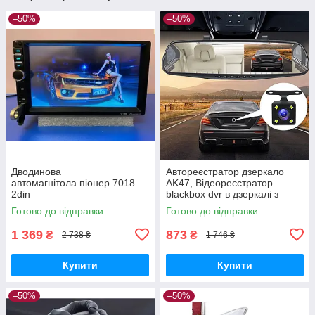
–50%
–50%
Дводинова
Автореєстратор дзеркало
автомагнітола піонер 7018
AK47, Відеореєстратор
2din
blackbox dvr в дзеркалі з
Bluetooth, мр3, USB, Мультим
камерою заднього виду для
Готово до відправки
Готово до відправки
едійна процесорна
паркування, Дзеркало
магнітола з екраном 7
реєстратор
1 369
873
₴
₴
2 738 ₴
1 746 ₴
дюймів і блютузом
Купити
Купити
–50%
–50%