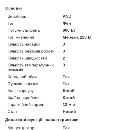
Основні
Виробник
AND
Тип
Фен
Потужність фена
800 Вт
Тип живлення
Мережа 220 В
Кількість насадок
3
Кількість режимів роботи
3
Кількість швидкостей
2
Кількість температурних
3
режимів
Холодний обдув
Так
Функція іонізації
Так
Колір корпусу
Білий
Країна виробник
Китай
Гарантійний термін
12 міс
Стан
Новий
Додаткові функції і характеристики
Концентратор
Так