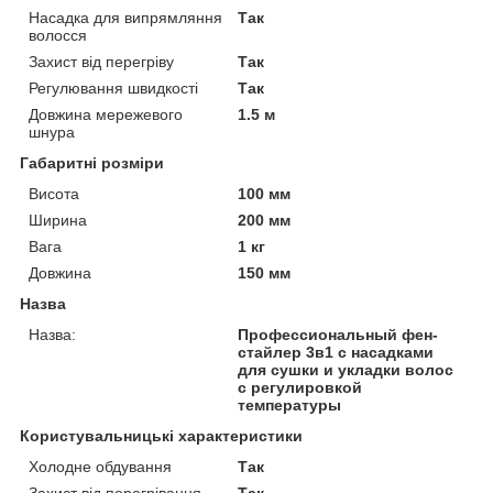
Насадка для випрямляння
Так
волосся
Захист від перегріву
Так
Регулювання швидкості
Так
Довжина мережевого
1.5 м
шнура
Габаритні розміри
Висота
100 мм
Ширина
200 мм
Вага
1 кг
Довжина
150 мм
Назва
Назва:
Профессиональный фен-
стайлер 3в1 с насадками
для сушки и укладки волос
с регулировкой
температуры
Користувальницькі характеристики
Холодне обдування
Так
Захист від перегрівання
Так