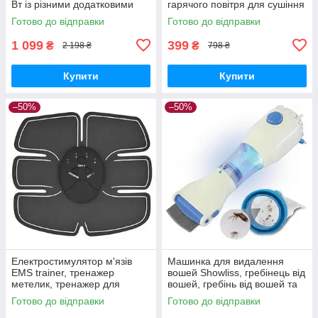
Вт із різними додатковими
гарячого повітря для сушіння
насадками для укладання,
та укладання волосся,
Готово до відправки
Готово до відправки
завивання та випрямлення
потужний фен домашнього
використання
1 099
399
₴
₴
2 198 ₴
798 ₴
Купити
Купити
–50%
–50%
Електростимулятор м'язів
Машинка для видалення
EMS trainer, тренажер
вошей Showliss, гребінець від
метелик, тренажер для
вошей, гребінь від вошей та
сідниць, тренажер для преса,
гнид, гребінець для
Готово до відправки
Готово до відправки
міостимулятор
вичісування гнид