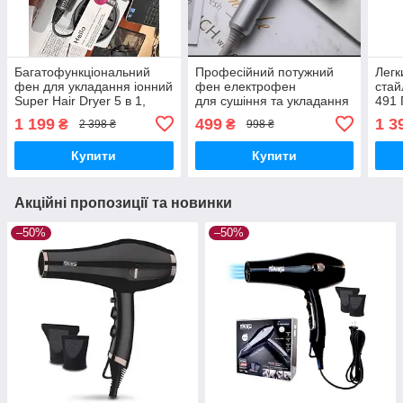
Багатофункціональний
Професійний потужний
Легк
фен для укладання іонний
фен електрофен
стай
Super Hair Dryer 5 в 1,
для сушіння та укладання
491 
Фен з регулюванням
різних типів
греб
1 199
499
1 3
₴
₴
2 398 ₴
998 ₴
температури
волосся голови з
для 
іонізацією
типі
Купити
Купити
і зручною складною
нас
ручкою
Акційні пропозиції та новинки
–50%
–50%