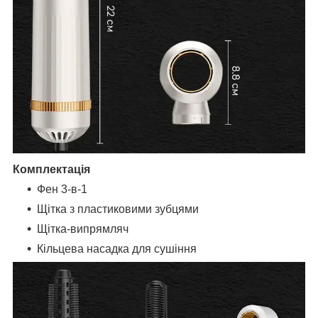
Комплектація
Фен 3-в-1
Щітка з пластиковими зубцями
Щітка-випрямляч
Кільцева насадка для сушіння