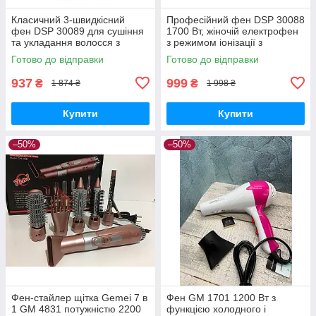
Класичний 3-швидкісний
Професійний фен DSP 30088
фен DSP 30089 для сушіння
1700 Вт, жіночій електрофен
та укладання волосся з
з режимом іонізації з
насадками холодним і
насадкою-концентратором
Готово до відправки
Готово до відправки
гарячим повітрям
для укладання волосся
937
999
₴
₴
1 874 ₴
1 998 ₴
Купити
Купити
–50%
–50%
Фен-стайлер щітка Gemei 7 в
Фен GM 1701 1200 Вт з
1 GM 4831 потужністю 2200
функцією холодного і