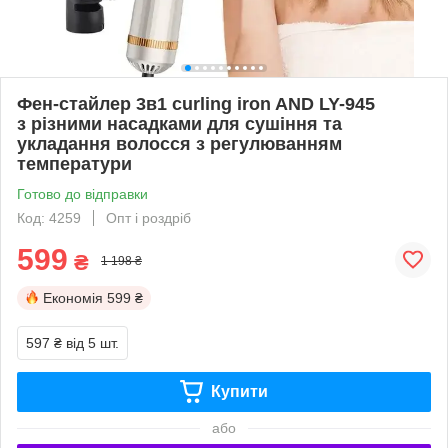
Фен-стайлер 3в1 curling iron AND LY-945
з різними насадками для сушіння та
укладання волосся з регулюванням
температури
Готово до відправки
Код: 4259
Опт і роздріб
599
₴
1 198 ₴
Економія
599 ₴
597 ₴
від 5 шт.
Купити
або