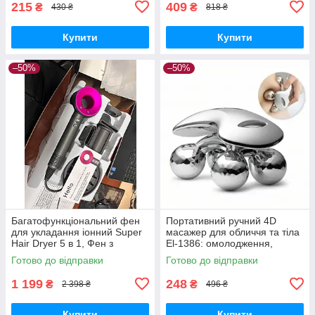
215
409
₴
₴
430 ₴
818 ₴
Купити
Купити
–50%
–50%
Багатофункціональний фен
Портативний ручний 4D
для укладання іонний Super
масажер для обличчя та тіла
Hair Dryer 5 в 1, Фен з
El-1386: омолодження,
регулюванням температури
підтяжка шкіри, зняття втоми
Готово до відправки
Готово до відправки
1 199
248
₴
₴
2 398 ₴
496 ₴
Купити
Купити